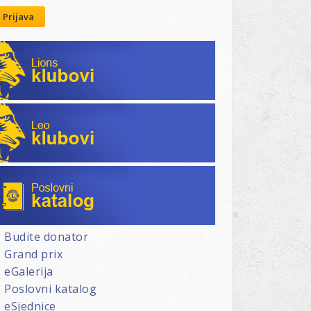
Prijava
Lions klubovi
Leo klubovi
Poslovni katalog
Budite donator
Grand prix
eGalerija
Poslovni katalog
eSjednice