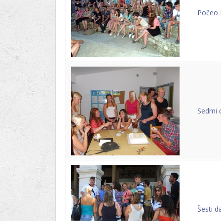
Počeo 
Sedmi d
Šesti d