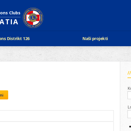
ions Clubs
OATIA
ons Distrikt 126
Naši projekti
vijest Lionsa
LCIF
ons i Leo klubovi
Razmjena mladeži i kam
Karta klubova
Poster mira
Gdje se sastaju
Regata jedrima protiv d
Foto natječaj
tualna Lions godina
Lions QUEST
K
Aktualno rukovodstvo D-126
Lions vinograd dobrote
ni
Kabinet
Projekti klubova
Ustroj
L
New Voices
Podaci o D-126 i kontakt
verneri 126