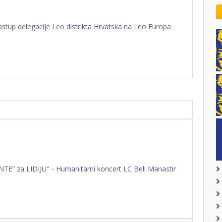
kovodstvo Leo Distrikta
daci o LEO D-126 i kontakt
stup delegacije Leo distrikta Hrvatska na Leo Europa
TE“ za LIDIJU" - Humanitarni koncert LC Beli Manastir