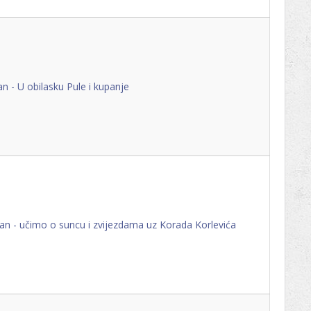
an - U obilasku Pule i kupanje
an - učimo o suncu i zvijezdama uz Korada Korlevića