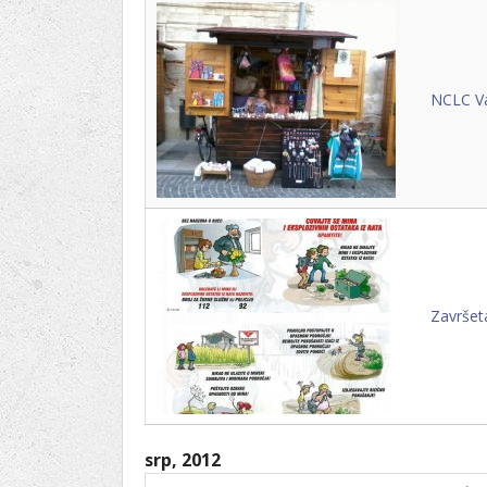
NCLC Va
Završet
srp, 2012