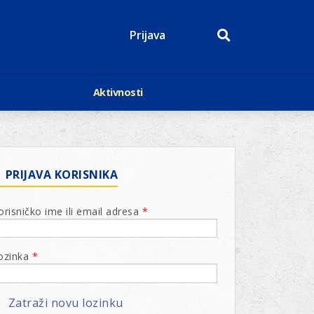
Prijava
Aktivnosti
Događaji
p
Kalendar
Mediji o nama
roge
Lions Magazin
PRIJAVA KORISNIKA
orisničko ime ili email adresa
*
ozinka
*
Zatraži novu lozinku