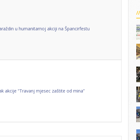
raždin u humanitarnoj akciji na Špancirfestu
ak akcije “Travanj mjesec zaštite od mina”