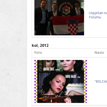
Ru
Lions International
Po
Club finder
Uspješan na
Forumu
kol, 2012
Foto
Naziv
“BELCAN