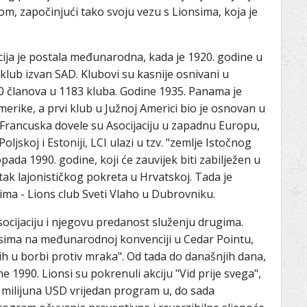
om, započinjući tako svoju vezu s Lionsima, koja je
ija je postala međunarodna, kada je 1920. godine u
lub izvan SAD. Klubovi su kasnije osnivani u
.000 članova u 1183 kluba. Godine 1935. Panama je
rike, a prvi klub u Južnoj Americi bio je osnovan u
 Francuska dovele su Asocijaciju u zapadnu Europu,
jskoj i Estoniji, LCI ulazi u tzv. "zemlje Istočnog
pada 1990. godine, koji će zauvijek biti zabilježen u
ak lajonističkog pokreta u Hrvatskoj. Tada je
ma - Lions club Sveti Vlaho u Dubrovniku.
socijaciju i njegovu predanost služenju drugima.
onsima na međunarodnoj konvenciji u Cedar Pointu,
ih u borbi protiv mraka". Od tada do današnjih dana,
ine 1990. Lionsi su pokrenuli akciju "Vid prije svega",
3 milijuna USD vrijedan program u, do sada