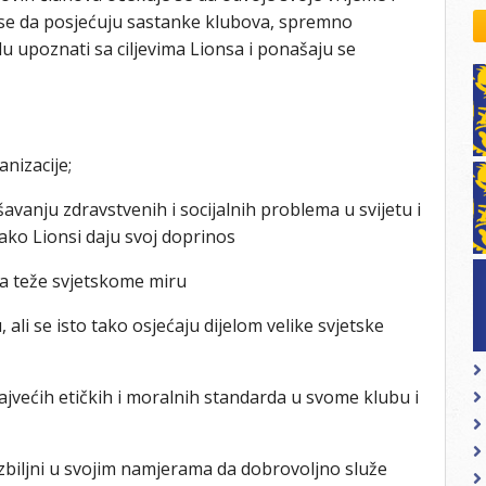
kovodstvo Leo Distrikta
 se da posjećuju sastanke klubova, spremno
daci o LEO D-126 i kontakt
 upoznati sa ciljevima Lionsa i ponašaju se
nizacije;
avanju zdravstvenih i socijalnih problema u svijetu i
 ako Lionsi daju svoj doprinos
a teže svjetskome miru
, ali se isto tako osjećaju dijelom velike svjetske
najvećih etičkih i moralnih standarda u svome klubu i
o ozbiljni u svojim namjerama da dobrovoljno služe