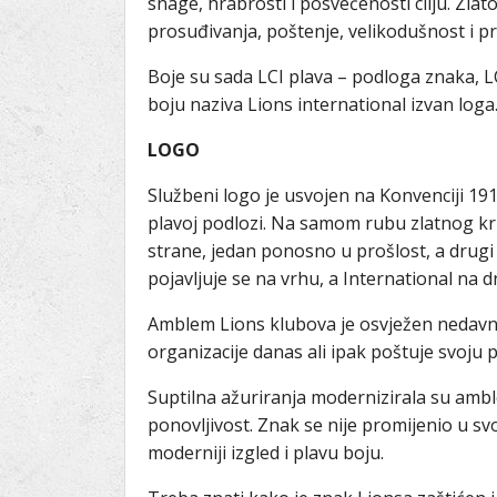
snage, hrabrosti i posvećenosti cilju. Zla
prosuđivanja, poštenje, velikodušnost i p
Boje su sada LCI plava – podloga znaka, LCI
boju naziva Lions international izvan loga
LOGO
Službeni logo je usvojen na Konvenciji 191
plavoj podlozi. Na samom rubu zlatnog krug
strane, jedan ponosno u prošlost, a drugi
pojavljuje se na vrhu, a International na d
Amblem Lions klubova je osvježen nedavno
organizacije danas ali ipak poštuje svoju 
Suptilna ažuriranja modernizirala su amble
ponovljivost. Znak se nije promijenio u svo
moderniji izgled i plavu boju.