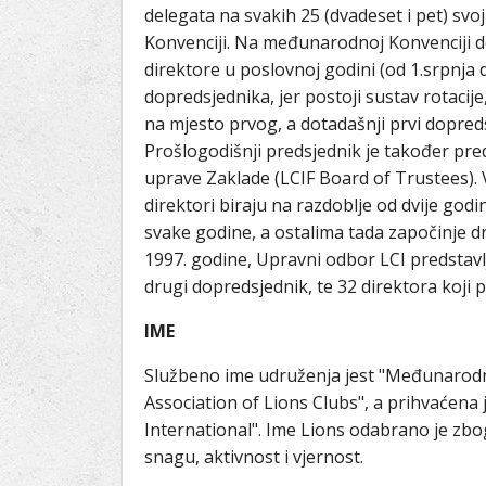
delegata na svakih 25 (dvadeset i pet) sv
Konvenciji. Na međunarodnoj Konvenciji d
direktore u poslovnoj godini (od 1.srpnja 
dopredsjednika, jer postoji sustav rotacij
na mjesto prvog, a dotadašnji prvi dopr
Prošlogodišnji predsjednik je također preds
uprave Zaklade (LCIF Board of Trustees)
direktori biraju na razdoblje od dvije godi
svake godine, a ostalima tada započinje
1997. godine, Upravni odbor LCI predstavlj
drugi dopredsjednik, te 32 direktora koji pre
IME
Službeno ime udruženja jest "Međunarodna
Association of Lions Clubs", a prihvaćena 
International". Ime Lions odabrano je zbog
snagu, aktivnost i vjernost.