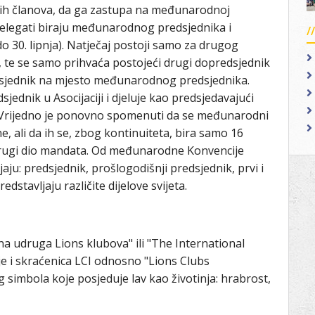
ojih članova, da ga zastupa na međunarodnoj
elegati biraju međunarodnog predsjednika i
do 30. lipnja). Natječaj postoji samo za drugog
e, te se samo prihvaća postojeći drugi dopredsjednik
edsjednik na mjesto međunarodnog predsjednika.
jednik u Asocijaciji i djeluje kao predsjedavajući
. Vrijedno je ponovno spomenuti da se međunarodni
ne, ali da ih se, zbog kontinuiteta, bira samo 16
 drugi dio mandata. Od međunarodne Konvencije
aju: predsjednik, prošlogodišnji predsjednik, prvi i
dstavljaju različite dijelove svijeta.
 udruga Lions klubova" ili "The International
je i skraćenica LCI odnosno "Lions Clubs
 simbola koje posjeduje lav kao životinja: hrabrost,