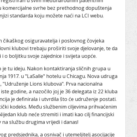
 i registriran u svim međunarodnim patentnim
i u komercijalne svrhe bez prethodnog dopuštenja
jizi standarda koju možete naći na LCI webu.
n čikaškog osiguravatelja i poslovnog čovjeka
ovni klubovi trebaju proširiti svoje djelovanje, te da
 i o boljitku svoje zajednice i svijeta uopće.
o je tu ideju. Nakon kontaktiranja sličnih grupa u
pnja 1917. u "LaSalle" hotelu u Chicagu. Nova udruga
, "Udruženje Lions klubova". Prva nacionalna
iste godine, a nazočilo joj je 36 delegata iz 22 kluba
ija je definirala i utvrdila što će udruženje postati.
i Etički kodeks. Među službenim ciljevima prihvaćenim
ijedan klub neće stremiti i imati kao cilj financijski
v na službu drugima vrijedi i danas!
og predsjednika, a osnivač i utemeljitelj asocijacije