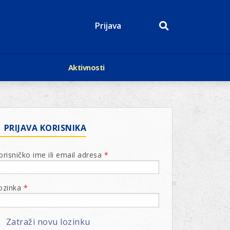
Prijava
Aktivnosti
Događaji
p
Kalendar
Mediji o nama
roge
Lions Magazin
PRIJAVA KORISNIKA
orisničko ime ili email adresa
*
ozinka
*
Zatraži novu lozinku