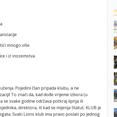
ja
ganizacije
stići mnogo više
ce i iz inozemstva.
druženja. Pojedini član pripada klubu, a ne
izaciji! To znači da, kad dođe vrijeme izbora (u
 se svake godine održava potkraj lipnja ili
nika, direktora, ili kad se mijenja Statut, KLUB je
legata. Svaki Lions klub ima pravo poslati po jednog