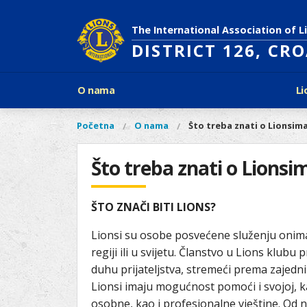
Skoči
na
The International Association of L
glavni
DISTRICT 126, CR
sadržaj
Glavni
O nama
Li
izbornik
Povijest Lions Internationala
Po
O
Glavni
Početna
O nama
Što treba znati o Lionsim
Vi
Ciljevi predsjednika LCI
Li
izbornik
nama
ste
Rječnik lionističkih natpisa
Lions
ovdje
Što treba znati o Lionsi
Što treba znati o Lionsima?
Distrikt
Područja djelovanja
126
Ak
Dijabetes
ŠTO ZNAČI BITI LIONS?
Naši
Slijepi i slabovidni
projekti
Lionsi su osobe posvećene služenju onima 
Glad
Aktivnosti
regiji ili u svijetu. Članstvo u Lions klub
Zaštita okoliša
duhu prijateljstva, stremeći prema zajedni
Rak kod djece
Lionsi imaju mogućnost pomoći i svojoj, ka
Gu
Linkovi
osobne, kao i profesionalne vještine. Od n