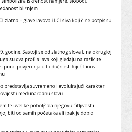
to simbolizira iskrenost namjere, slobodu
redanost bližnjem.
 zlatna – glave lavova i LCI siva koji čine potpisnu
.
9. godine. Sastoji se od zlatnog slova L na okrugloj
a su dva profila lava koji gledaju na različite
 s puno povjerenja u budućnost. Riječ Lions
nu.
 predstavlja suvremeno i evoluirajući karakter
povijest i međunarodnu slavu.
m te uvelike poboljšala njegovu čitljivost i
joj biti od samih početaka ali ipak je dobio