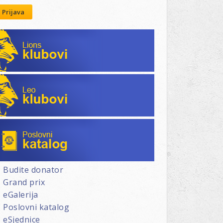
Prijava
Lions klubovi
Leo klubovi
Poslovni katalog
Budite donator
Grand prix
eGalerija
Poslovni katalog
eSjednice