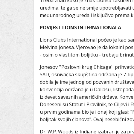
Treba znati kako je znak Lionsa zaštićen
uredima, te ga se ne smije upotrebljavat
međunarodnog ureda i isključivo prema kn
POVIJEST LIONS INTERNATIONALA
Lions Clubs International počeo je kao sa
Melvina Jonesa. Vjerovao je da lokalni posl
- osim o vlastitom boljitku - trebaju brinuti
Jonesov ''Poslovni krug Chicaga'' prihvati
SAD, osnivačka skupština održana je 7. li
dobila je ime jednog od pozvanih društava
konvencija održana je u Dallasu, listopada 
iz devet saveznih američkih država. Konvenc
Doneseni su Statut i Pravilnik, te Ciljevi 
u prvim godinama bio je i onaj koji glasi: "N
boljitak svojih članova". Ovaj nesebični zo
Dr. W.P. Woods iz Indiane izabran je za prv