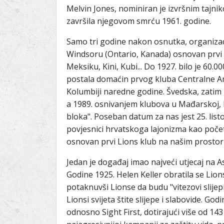
Melvin Jones, nominiran je izvršnim tajnik
završila njegovom smrću 1961. godine.
Samo tri godine nakon osnutka, organizac
Windsoru (Ontario, Kanada) osnovan prvi k
Meksiku, Kini, Kubi... Do 1927. bilo je 60
postala domaćin prvog kluba Centralne Ame
Kolumbiji naredne godine. Švedska, zatim
a 1989. osnivanjem klubova u Mađarskoj, Pol
bloka". Poseban datum za nas jest 25. listo
povjesnici hrvatskoga lajonizma kao počet
osnovan prvi Lions klub na našim prostori
Jedan je događaj imao najveći utjecaj na A
Godine 1925. Helen Keller obratila se Li
potaknuvši Lionse da budu "vitezovi slijep
Lionsi svijeta štite slijepe i slabovide. God
odnosno Sight First, dotirajući više od 14