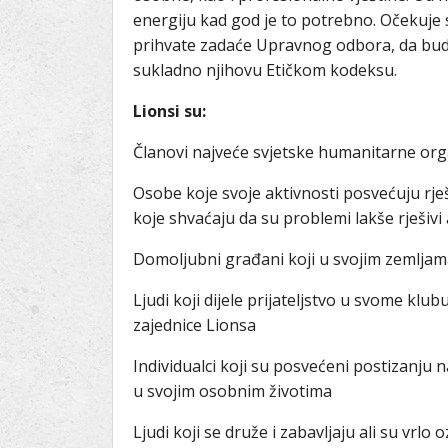
Ru
Lions International
energiju kad god je to potrebno. Očekuje
Po
Club finder
prihvate zadaće Upravnog odbora, da budu
sukladno njihovu Etičkom kodeksu.
Lionsi su:
Članovi najveće svjetske humanitarne orga
Osobe koje svoje aktivnosti posvećuju rješ
koje shvaćaju da su problemi lakše rješivi
Domoljubni građani koji u svojim zemljam
Ljudi koji dijele prijateljstvo u svome klubu
zajednice Lionsa
Individualci koji su posvećeni postizanju 
u svojim osobnim životima
Ljudi koji se druže i zabavljaju ali su vrl