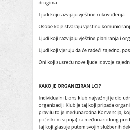
drugima
Ljudi koji razvijaju vještine rukovođenja
Osobe koje stvaraju vještinu komuniciran
Ljudi koji razvijaju vještine planiranja i or
Ljudi koji vjeruju da će radeći zajedno, po
Oni koji susreću nove ljude iz svoje zajedni
KAKO JE ORGANIZIRAN LCI?
Individualni Lions klub najvažniji je dio u
organizaciji. Klub je taj koji pripada organ
pravilu to je međunarodna Konvencija, koja
početkom srpnja) za međunarodnog predsjed
taj koji glasuje putem svojih službenih de