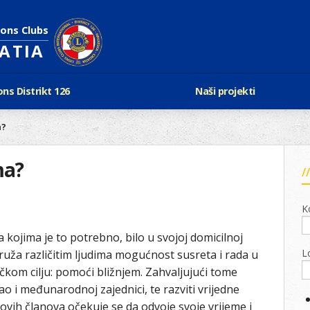
ions Clubs
OATIA
ons Distrikt 126
Naši projekti
vijest Lionsa
LCIF
a?
ons i Leo klubovi
Razmjena mladeži i kam
Karta klubova
Poster mira
ma?
Gdje se sastaju
Regata jedrima protiv d
Foto natječaj
tualna Lions godina
Lions QUEST
K
Aktualno rukovodstvo D-126
Lions vinograd dobrote
Kabinet
kojima je to potrebno, bilo u svojoj domicilnoj
Projekti klubova
Ustroj
L
u pruža različitim ljudima mogućnost susreta i rada u
New Voices
Podaci o D-126 i kontakt
čkom cilju: pomoći bližnjem. Zahvaljujući tome
o i međunarodnoj zajednici, te razviti vrijedne
verneri 126
ovih članova očekuje se da odvoje svoje vrijeme i