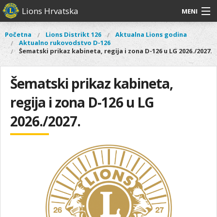
Skoči
Lions Hrvatska
MENI
na
glavni
O
O nama
Glavni
Početna
Lions Distrikt 126
Aktualna Lions godina
Vi
sadržaj
Aktualno rukovodstvo D-126
izbornik
nama
ste
Šematski prikaz kabineta, regija i zona D-126 u LG 2026./2027.
Lions Distrikt 126
Lions
ovdje
Distrikt
Naši projekti
Šematski prikaz kabineta,
126
Naši
Aktivnosti
regija i zona D-126 u LG
projekti
Aktivnosti
2026./2027.