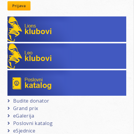
Prijava
Lions klubovi
Leo klubovi
Poslovni katalog
Budite donator
Grand prix
eGalerija
Poslovni katalog
eSjednice