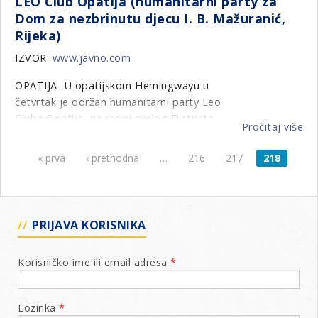
LEO Club Opatija (humanitarni party za
CU
*
CAMP DIRECTOR:
Bruno Rechner,
Dom za nezbrinutu djecu I. B. Mažuranić,
20
bruno.rechner@rechner.hr
Rijeka)
CR
IZVOR:
www.javno.com
OPATIJA- U opatijskom Hemingwayu u
četvrtak je održan humanitarni party Leo
Cluba Opatija, na razini cijelog Districta
Pročitaj više
o
126, Hrvatska.
LE
« prva
‹ prethodna
…
216
217
218
Stranice
Cl
Op
(h
pa
PRIJAVA KORISNIKA
za
D
za
Korisničko ime ili email adresa
*
ne
dj
I.
Lozinka
*