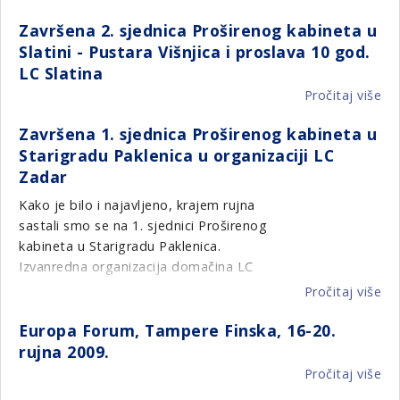
ljudi bez krova nad glavom i bilo kakve
PO
Završena 2. sjednica Proširenog kabineta u
medicinske i druge pomoći, a o hrani i piću da
NA
Slatini - Pustara Višnjica i proslava 10 god.
niti ne govorimo.
HA
LC Slatina
-
PO
Pročitaj više
o
HR
Za
Završena 1. sjednica Proširenog kabineta u
LI
2.
Starigradu Paklenica u organizaciji LC
sj
Zadar
Pr
ka
Kako je bilo i najavljeno, krajem rujna
u
sastali smo se na 1. sjednici Proširenog
Sla
kabineta u Starigradu Paklenica.
-
Izvanredna organizacija domačina LC
Pu
Zadar, prekrasno druženje u konobi Batela
Pročitaj više
o
Viš
u petak navečer, preko 90 delagata na
Za
i
službenom dijelu sjednice, promocija
Europa Forum, Tampere Finska, 16-20.
1.
pr
novoga Direktorija, predivni safari po NP
rujna 2009.
sj
10
Paklenica i konačno finale na svečanoj
Pročitaj više
Pr
o
go
večeri na kojoj je prikupljeno
30.000,00
ka
Eu