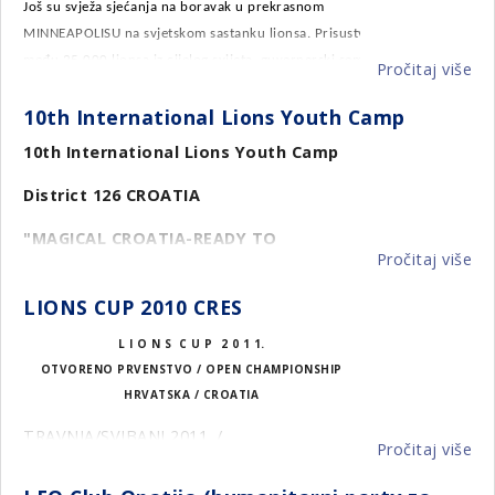
i
Još su svježa sjećanja na boravak u prekrasnom
Ka
MINNEAPOLISU na svjetskom sastanku lionsa. Prisustvo
u
među 25.000 lionsa iz cijelog
svijeta, guvernerski seminar,
Pročitaj više
o
Đa
parada nacija na kojoj su mnogi klicali Hrvatskoj,
nova
KO
05.
10th International Lions Youth Camp
prijateljstva i novi kontakti – sve to učinilo je boravak naše
U
delegacije nezaboravnim.
MI
10th International Lions Youth Camp
20
District 126 CROATIA
"MAGICAL CROATIA-READY TO
Pročitaj više
o
DISCOVER IT?!"
10
LIONS CUP 2010 CRES
Dates: 17th - 31st July 2010
Int
Li
L I O N S C U P 2 0 1 1.
Deadline: 31st March 2010
Yo
OTVORENO PRVENSTVO / OPEN CHAMPIONSHIP
Ca
Contact:
HRVATSKA / CROATIA
*
TRAVNJA/SVIBANJ 2011. /
YEC:
Vesna Sabol-Opačić,
Pročitaj više
o
intermak@globalnet.hr
APRIL/MAY 2011
LI