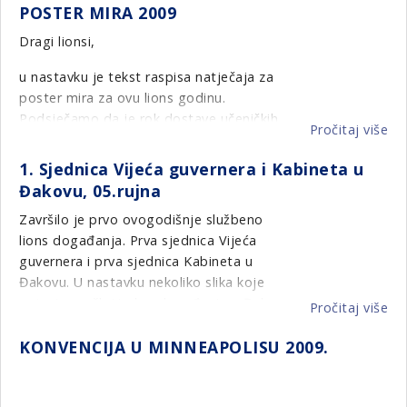
LC
kn za pomoć Poliklinici za djecu s
POSTER MIRA 2009
u
Fo
Sla
posebnim potrebama Zadar. Sve to učinilo
St
Ta
Dragi lionsi,
je naše prvo ovogodišnje okupljanje
Pa
Fin
iznimno uspješnim.
u nastavku je tekst raspisa natječaja za
u
16
poster mira za ovu lions godinu.
org
20.
Podsječamo da je rok dostave učeničkih
LC
ru
Pročitaj više
o
radova 10.listopada 2009 pa pozivamo sve
Za
20
PO
klubove da potaknu osnovne škole u
1. Sjednica Vijeća guvernera i Kabineta u
MI
svojim sredinama da sudjeluju i dostave
Đakovu, 05.rujna
20
radove našoj dragoj predsjednici
Završilo je prvo ovogodišnje službeno
povjerenstva Jasminki Mesarić. Ove godine
lions događanja. Prva sjednica Vijeća
predviđamo lijepe nagrade i zahvale
guvernera i prva sjednica Kabineta u
nagrađenim učenicima i školama koje
Đakovu. U nastavku nekoliko slika koje
ćemo podijeliti prigodom izložbe radova u
opisuju prošlotjedno događanje u Đakovu.
Osijeku.
Pročitaj više
o
1.
KONVENCIJA U MINNEAPOLISU 2009.
Sj
Vij
I do skorog viđenja u Zadru - Starigrad
gu
Paklenica 26.rujna