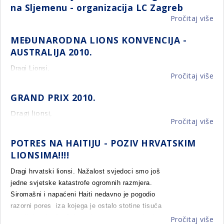
djelovanja Lions klubova.
PK
na Sljemenu - organizacija LC Zagreb
NA
na
Pročitaj više
o
Sl
Za
MEĐUNARODNA LIONS KONVENCIJA -
3.
AUSTRALIJA 2010.
sj
Pr
Dragi Lionsi,
Pročitaj više
ka
o
na
M
GRAND PRIX 2010.
Sl
LI
-
KO
Dragi lionsi,
Pročitaj više
o
or
-
GR
LC
AU
POTRES NA HAITIJU - POZIV HRVATSKIM
PR
Za
20
LIONSIMA!!!!
20
Dragi hrvatski lionsi. Nažalost svjedoci smo još
jedne svjetske katastrofe ogromnih razmjera.
Siromašni i napaćeni Haiti nedavno je pogodio
razorni pores
iza kojega je ostalo stotine tisuća
mrtvih i ranjenih. Svjedoci smo ogromnog broja
Pročitaj više
o