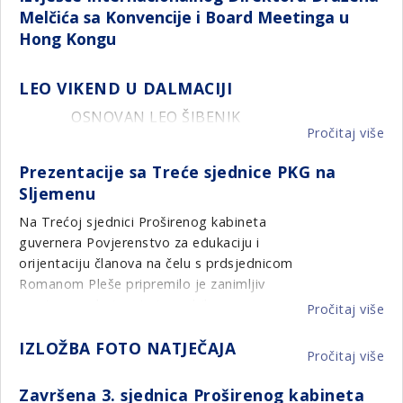
Melčića sa Konvencije i Board Meetinga u
Hong Kongu
LEO VIKEND U DALMACIJI
OSNOVAN LEO ŠIBENIK
Pročitaj više
o
LE
Prezentacije sa Treće sjednice PKG na
VI
Sljemenu
U
DA
Na Trećoj sjednici Proširenog kabineta
guvernera Povjerenstvo za edukaciju i
orijentaciju članova na čelu s prdsjednicom
Romanom Pleše pripremilo je zanimljiv
seminar, na kojem je tema bila
Pročitaj više
o
prvenstveno kako motivirati i animirati
Pr
članove da aktivnije sudjeluju u radu kluba.
IZLOŽBA FOTO NATJEČAJA
sa
Pročitaj više
o
Seminar je prošao odlično i svi se nadamo
Tr
IZ
da će dati rezultata u unapređenju
sj
Završena 3. sjednica Proširenog kabineta
FO