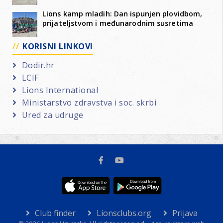
Lions kamp mladih: Dan ispunjen plovidbom,
prijateljstvom i međunarodnim susretima
KORISNI LINKOVI
Dodir.hr
LCIF
Lions International
Ministarstvo zdravstva i soc. skrbi
Ured za udruge
Club finder
Lionsclubs.org
Prijava