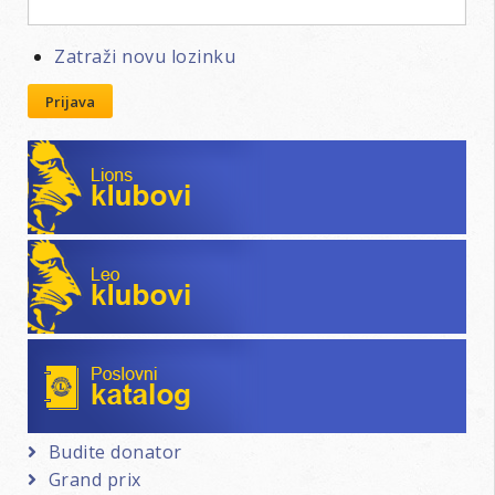
B.
Ma
Zatraži novu lozinku
Rij
Prijava
Lions klubovi
Leo klubovi
Poslovni katalog
Budite donator
Grand prix