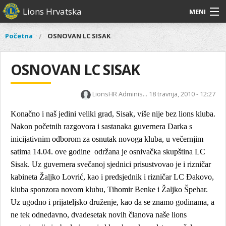
Skoči
Lions Hrvatska
MENI
na
glavni
O
O nama
Glavni
Početna
OSNOVAN LC SISAK
Vi
sadržaj
izbornik
nama
ste
Lions Distrikt 126
Lions
ovdje
OSNOVAN LC SISAK
Distrikt
Naši projekti
126
LionsHR Adminis...
18 travnja, 2010 - 12:27
Naši
Aktivnosti
projekti
Konačno i naš jedini veliki grad, Sisak, više nije bez lions kluba.
Aktivnosti
Nakon početnih razgovora i sastanaka guvernera Darka s
inicijativnim odborom za osnutak novoga kluba, u večernjim
satima 14.04. ove godine
održana je osnivačka skupština LC
Sisak. Uz guvernera svečanoj sjednici prisustvovao je i rizničar
kabineta Žaljko Lovrić, kao i predsjednik i rizničar LC Đakovo,
kluba sponzora novom klubu, Tihomir Benke i Žaljko Špehar.
Uz ugodno i prijateljsko druženje, kao da se znamo godinama, a
ne tek odnedavno, dvadesetak novih članova naše lions