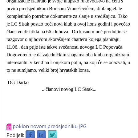
organizacije izabralo je svoje klupsko rukovodstvo na čelu s
prvim predsjednikom Borisom Vraneševićem, dipl.ing.el. te
kompletiralo potrebne dokumente za slanje u središnjicu. Tako
je LC Sisak postao treći novi klub u ovoj lions godini i povečao
članstvo distrikta na 66 klubova.
Do kasno u noć produljio se
razgovor o njihovom skorašnjem charteru kojega planiraju
11.06., dan prije iste takve svečanosti novoga LC Popovača.
Dogovoreno je da zajedničkim snagama oba kluba organiziraju
interesantni vikend na Lonjskom polju, na koji će se odazvati, u
to ne sumljamo, veliki broj hrvatskih lonsa.
DG Darko
...članovi novog LC Sisak...
poklon novom predsjedniku.JPG
Podijeli: