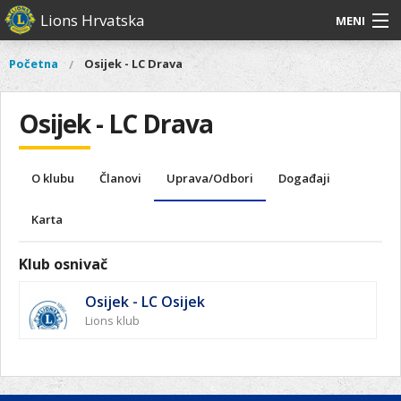
Skoči
Lions Hrvatska
MENI
na
glavni
O
O nama
Glavni
Početna
Osijek - LC Drava
Vi
sadržaj
izbornik
nama
ste
Lions Distrikt 126
Lions
ovdje
Osijek - LC Drava
Distrikt
Naši projekti
126
Naši
Aktivnosti
O klubu
Članovi
Uprava/Odbori
Događaji
projekti
Aktivnosti
Karta
Klub osnivač
Osijek - LC Osijek
Lions klub