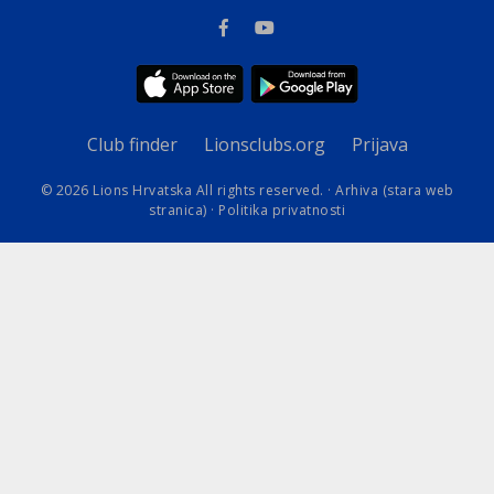
Club finder
Lionsclubs.org
Prijava
© 2026 Lions Hrvatska All rights reserved. ·
Arhiva (stara web
stranica)
·
Politika privatnosti