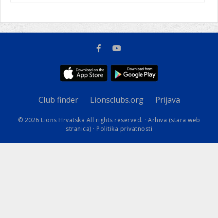
Club finder
Lionsclubs.org
Prijava
© 2026 Lions Hrvatska All rights reserved. ·
Arhiva (stara web
stranica)
·
Politika privatnosti