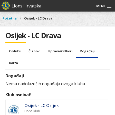
Skoči
Lions Hrvatska
MENI
na
glavni
O
O nama
Glavni
Početna
Osijek - LC Drava
Vi
sadržaj
izbornik
nama
ste
Lions Distrikt 126
Lions
ovdje
Osijek - LC Drava
Distrikt
Naši projekti
126
Naši
Aktivnosti
O klubu
Članovi
Uprava/Odbori
Događaji
projekti
Aktivnosti
Karta
Događaji
Nema nadolazećih događaja ovoga kluba.
Klub osnivač
Osijek - LC Osijek
Lions klub