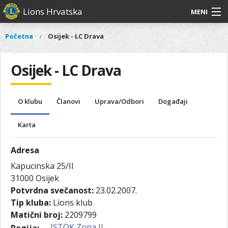
Skoči
Lions Hrvatska
MENI
na
glavni
O
O nama
Glavni
Početna
Osijek - LC Drava
Vi
sadržaj
izbornik
nama
ste
Lions Distrikt 126
Lions
ovdje
Osijek - LC Drava
Distrikt
Naši projekti
126
Naši
Aktivnosti
O klubu
Članovi
Uprava/Odbori
Događaji
projekti
Aktivnosti
Karta
Adresa
Kapucinska 25/II
31000
Osijek
Potvrdna svečanost:
23.02.2007.
Tip kluba:
Lions klub
Matični broj:
2209799
ISTOK Zona II