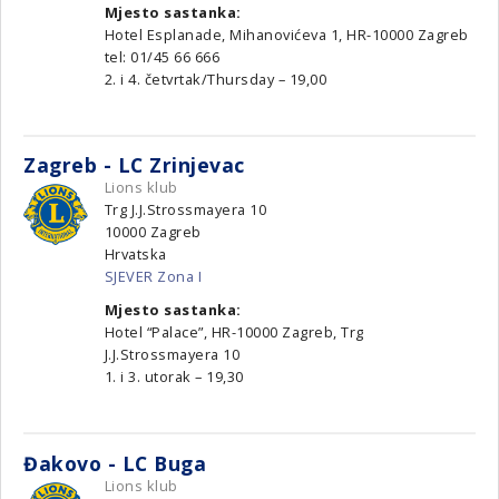
Mjesto sastanka:
Hotel Esplanade, Mihanovićeva 1, HR-10000 Zagreb
tel: 01/45 66 666
2. i 4. četvrtak/Thursday – 19,00
Zagreb - LC Zrinjevac
Lions klub
Trg J.J.Strossmayera 10
10000
Zagreb
Hrvatska
SJEVER Zona I
Mjesto sastanka:
Hotel “Palace”, HR-10000 Zagreb, Trg
J.J.Strossmayera 10
1. i 3. utorak – 19,30
Đakovo - LC Buga
Lions klub