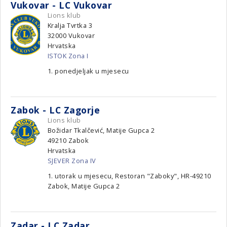
Vukovar - LC Vukovar
Lions klub
Kralja Tvrtka 3
32000
Vukovar
Hrvatska
ISTOK Zona I
1. ponedjeljak u mjesecu
Zabok - LC Zagorje
Lions klub
Božidar Tkalčević, Matije Gupca 2
49210
Zabok
Hrvatska
SJEVER Zona IV
1. utorak u mjesecu, Restoran "Zaboky", HR-49210
Zabok, Matije Gupca 2
Zadar - LC Zadar