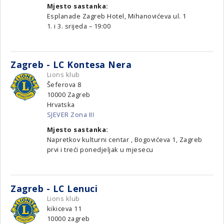
Mjesto sastanka:
Esplanade Zagreb Hotel, Mihanovićeva ul. 1
1. i 3. srijeda – 19:00
Zagreb - LC Kontesa Nera
Lions klub
Šeferova 8
10000
Zagreb
Hrvatska
SJEVER Zona III
Mjesto sastanka:
Napretkov kulturni centar , Bogovićeva 1, Zagreb
prvi i treći ponedjeljak u mjesecu
Zagreb - LC Lenuci
Lions klub
kikiceva 11
10000
zagreb