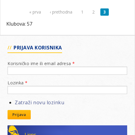
« prva
‹ prethodna
1
2
3
Stranice
Klubova: 57
PRIJAVA KORISNIKA
Korisničko ime ili email adresa
*
Lozinka
*
Zatraži novu lozinku
Prijava
Lions klubovi