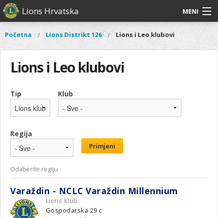
Skoči
Lions Hrvatska
MENI
na
glavni
O
O nama
Glavni
Početna
Lions Distrikt 126
Lions i Leo klubovi
Vi
sadržaj
izbornik
nama
ste
Lions Distrikt 126
Lions
ovdje
Lions i Leo klubovi
Distrikt
Naši projekti
126
Naši
Tip
Klub
Aktivnosti
projekti
Aktivnosti
Regija
Primjeni
Odaberite regiju
Varaždin - NCLC Varaždin Millennium
Lions klub
Gospodarska 29 c