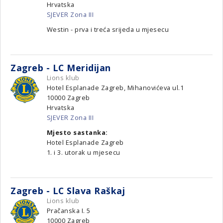
Hrvatska
SJEVER Zona III
Westin - prva i treća srijeda u mjesecu
Zagreb - LC Meridijan
Lions klub
Hotel Esplanade Zagreb, Mihanovićeva ul.1
10000
Zagreb
Hrvatska
SJEVER Zona III
Mjesto sastanka:
Hotel Esplanade Zagreb
1. i 3. utorak u mjesecu
Zagreb - LC Slava Raškaj
Lions klub
Pračanska I. 5
10000
Zagreb