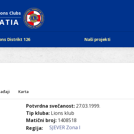
ions Clubs
OATIA
ons Distrikt 126
Naši projekti
vijest Lionsa
LCIF
ons i Leo klubovi
Razmjena mladeži i kam
Karta klubova
Poster mira
Gdje se sastaju
Regata jedrima protiv d
Foto natječaj
tualna Lions godina
Lions QUEST
Aktualno rukovodstvo D-126
ađaji
Karta
Lions vinograd dobrote
Kabinet
Projekti klubova
Potvrdna svečanost:
27.03.1999.
Ustroj
New Voices
Tip kluba:
Lions klub
Podaci o D-126 i kontakt
Matični broj:
1408518
SJEVER Zona I
verneri 126
Regija: