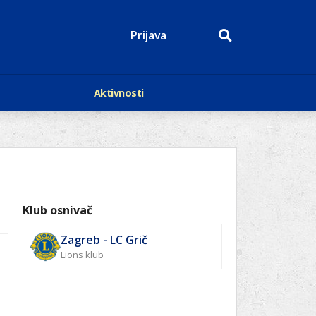
Prijava
Aktivnosti
Događaji
p
Kalendar
Mediji o nama
roge
Lions Magazin
Klub osnivač
Zagreb - LC Grič
Lions klub