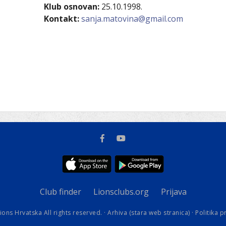
kovodstvo Leo Distrikta
Klub osnovan:
25.10.1998.
daci o LEO D-126 i kontakt
Kontakt:
sanja.matovina@gmail.com
Club finder
Lionsclubs.org
Prijava
ions Hrvatska All rights reserved. ·
Arhiva (stara web stranica)
·
Politika p