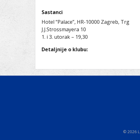
Ru
Lions International
Po
Club finder
Sastanci
Hotel “Palace”, HR-10000 Zagreb, Trg
J.J.Strossmayera 10
1. i 3. utorak – 19,30
Detaljnije o klubu:
© 2026 L