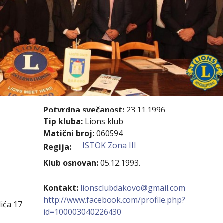
kovodstvo Leo Distrikta
daci o LEO D-126 i kontakt
Potvrdna svečanost:
23.11.1996.
Tip kluba:
Lions klub
Matični broj:
060594
ISTOK Zona III
Regija:
Klub osnovan:
05.12.1993.
Kontakt:
lionsclubdakovo@gmail.com
http://www.facebook.com/profile.php?
ića 17
id=100003040226430