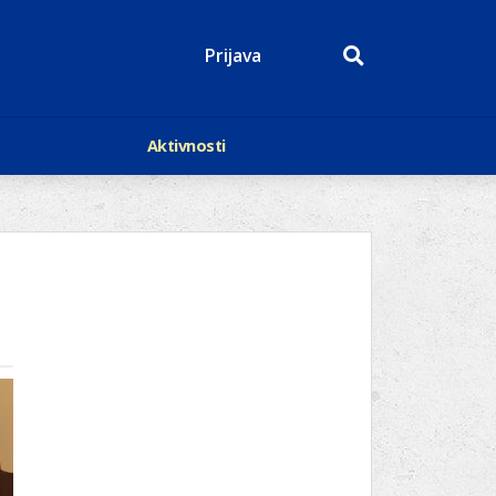
Prijava
Aktivnosti
Događaji
p
Kalendar
Mediji o nama
roge
Lions Magazin