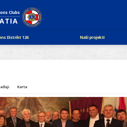
ions Clubs
OATIA
ons Distrikt 126
Naši projekti
vijest Lionsa
LCIF
ons i Leo klubovi
Razmjena mladeži i kam
Karta klubova
Poster mira
Gdje se sastaju
Regata jedrima protiv d
Foto natječaj
tualna Lions godina
Lions QUEST
Aktualno rukovodstvo D-126
ađaji
Karta
Lions vinograd dobrote
Kabinet
Projekti klubova
Ustroj
New Voices
Podaci o D-126 i kontakt
verneri 126