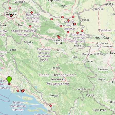
kovodstvo Leo Distrikta
daci o LEO D-126 i kontakt