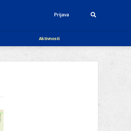
Prijava
Aktivnosti
Događaji
p
Kalendar
Mediji o nama
roge
Lions Magazin