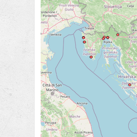
Ru
Lions International
Po
Club finder