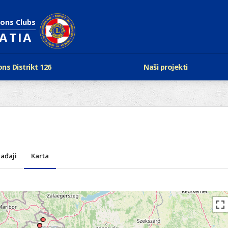
ions Clubs
OATIA
ons Distrikt 126
Naši projekti
vijest Lionsa
LCIF
ons i Leo klubovi
Razmjena mladeži i kam
Karta klubova
Poster mira
Gdje se sastaju
Regata jedrima protiv d
Foto natječaj
tualna Lions godina
Lions QUEST
Aktualno rukovodstvo D-126
ađaji
Karta
Lions vinograd dobrote
Kabinet
Projekti klubova
Ustroj
New Voices
Podaci o D-126 i kontakt
verneri 126