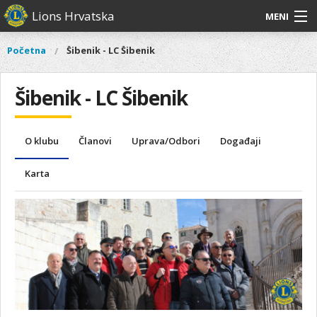
Skoči
Lions Hrvatska
MENI
na
glavni
O
O nama
Glavni
Početna
Šibenik - LC Šibenik
Vi
sadržaj
izbornik
nama
ste
Lions Distrikt 126
Lions
ovdje
Šibenik - LC Šibenik
Distrikt
Naši projekti
126
Naši
Aktivnosti
O klubu
Članovi
Uprava/Odbori
Događaji
projekti
Aktivnosti
Karta