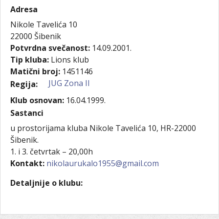
Adresa
Nikole Tavelića 10
22000
Šibenik
Potvrdna svečanost:
14.09.2001.
Tip kluba:
Lions klub
Matični broj:
1451146
JUG Zona II
Regija:
Klub osnovan:
16.04.1999.
Sastanci
u prostorijama kluba Nikole Tavelića 10, HR-22000
Šibenik.
1. i 3. četvrtak – 20,00h
Kontakt:
nikolaurukalo1955@gmail.com
Detaljnije o klubu: