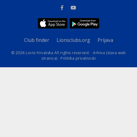
Club finder
Lionsclubs.org
Prijava
© 2026 Lions Hrvatska All rights reserved. ·
Arhiva (stara web
stranica)
·
Politika privatnosti