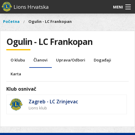
Skoči
Lions Hrvatska
MENI
na
glavni
O
O nama
Glavni
Početna
Ogulin - LC Frankopan
Vi
sadržaj
izbornik
nama
ste
Lions Distrikt 126
Lions
ovdje
Ogulin - LC Frankopan
Distrikt
Naši projekti
126
Naši
Aktivnosti
O klubu
Članovi
Uprava/Odbori
Događaji
projekti
Aktivnosti
Karta
Klub osnivač
Zagreb - LC Zrinjevac
Lions klub