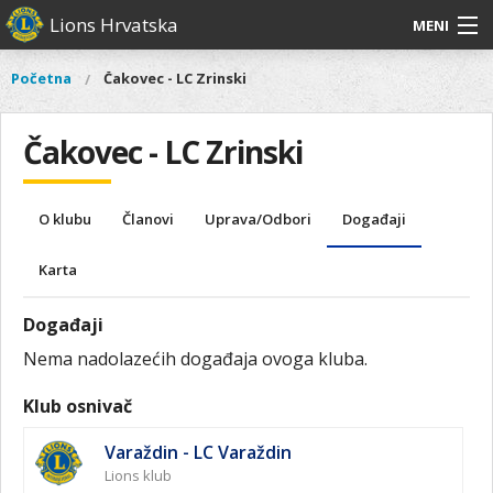
Skoči
Lions Hrvatska
MENI
na
glavni
O
O nama
Glavni
Početna
Čakovec - LC Zrinski
Vi
sadržaj
izbornik
nama
ste
Lions Distrikt 126
Lions
ovdje
Čakovec - LC Zrinski
Distrikt
Naši projekti
126
Naši
Aktivnosti
O klubu
Članovi
Uprava/Odbori
Događaji
projekti
Aktivnosti
Karta
Događaji
Nema nadolazećih događaja ovoga kluba.
Klub osnivač
Varaždin - LC Varaždin
Lions klub