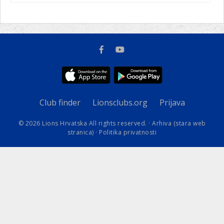
Club finder
Lionsclubs.org
Prijava
© 2026 Lions Hrvatska All rights reserved. ·
Arhiva (stara web
stranica)
·
Politika privatnosti