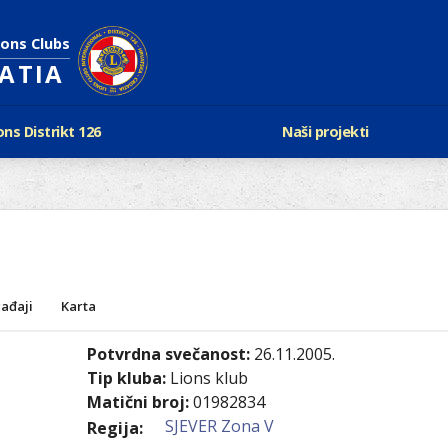
ions Clubs
OATIA
ons Distrikt 126
Naši projekti
vijest Lionsa
LCIF
ons i Leo klubovi
Razmjena mladeži i kam
Karta klubova
Poster mira
Gdje se sastaju
Regata jedrima protiv d
Foto natječaj
tualna Lions godina
Lions QUEST
Aktualno rukovodstvo D-126
ađaji
Karta
Lions vinograd dobrote
Kabinet
Projekti klubova
Potvrdna svečanost:
26.11.2005.
Ustroj
New Voices
Tip kluba:
Lions klub
Podaci o D-126 i kontakt
Matični broj:
01982834
SJEVER Zona V
verneri 126
Regija: