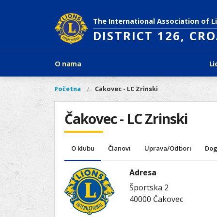
Skoči
na
The International Association of L
glavni
DISTRICT 126, CR
sadržaj
Glavni
O nama
Li
izbornik
Povijest Lions Internationala
Po
O
Glavni
Početna
Čakovec - LC Zrinski
Vi
Ciljevi predsjednika LCI
Li
izbornik
nama
ste
Rječnik lionističkih natpisa
Lions
ovdje
Čakovec - LC Zrinski
Što treba znati o Lionsima?
Distrikt
Područja djelovanja
126
Ak
Dijabetes
Naši
O klubu
Članovi
Uprava/Odbori
Dog
Slijepi i slabovidni
projekti
Glad
Aktivnosti
Adresa
Zaštita okoliša
Športska 2
Rak kod djece
40000
Čakovec
Gu
Linkovi