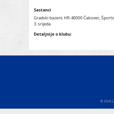
Ru
Lions International
Po
Club finder
Sastanci
Gradski bazeni; HR-40000 Čakovec, Šports
3. srijeda
Detaljnije o klubu:
© 2026 L