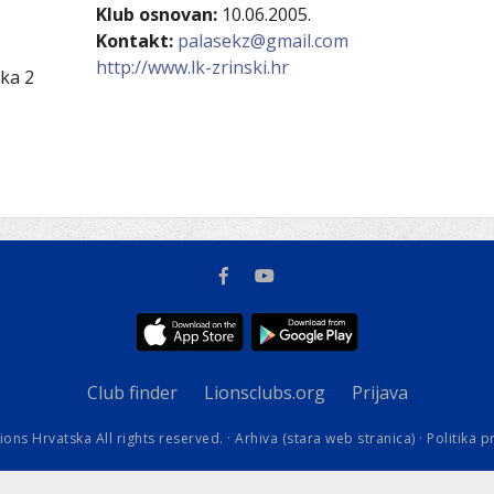
kovodstvo Leo Distrikta
Klub osnovan:
10.06.2005.
daci o LEO D-126 i kontakt
Kontakt:
palasekz@gmail.com
http://www.lk-zrinski.hr
ka 2
Club finder
Lionsclubs.org
Prijava
ions Hrvatska All rights reserved. ·
Arhiva (stara web stranica)
·
Politika p