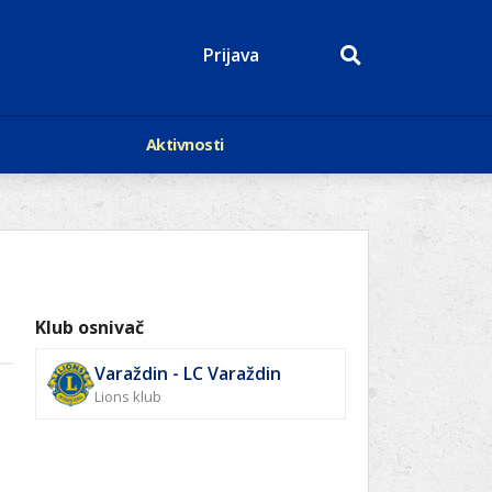
Prijava
Aktivnosti
Događaji
p
Kalendar
Mediji o nama
roge
Lions Magazin
Klub osnivač
Varaždin - LC Varaždin
Lions klub