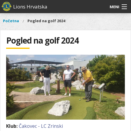
Skoči
Lions Hrvatska
MENI
na
glavni
O
O nama
Glavni
Početna
Pogled na golf 2024
Vi
sadržaj
izbornik
nama
ste
Lions Distrikt 126
Lions
ovdje
Pogled na golf 2024
Distrikt
Naši projekti
126
Naši
Aktivnosti
projekti
Aktivnosti
Klub:
Čakovec - LC Zrinski