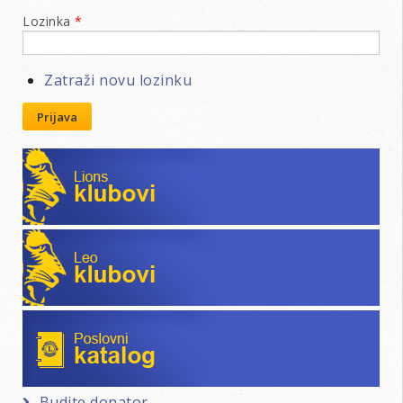
Lozinka
*
Zatraži novu lozinku
Prijava
Lions klubovi
Leo klubovi
Poslovni katalog
Budite donator