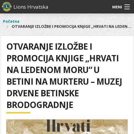
Skoči
Lions Hrvatska
MENI
na
glavni
O
O nama
Glavni
Početna
Vi
sadržaj
OTVARANJE IZLOŽBE I PROMOCIJA KNJIGE „HRVATI NA LEDENOM MORU“ U BETINI NA MURTERU – MUZEJ DRVENE BETINSKE BRODOGRADNJE
izbornik
nama
ste
Lions Distrikt 126
Lions
ovdje
Distrikt
OTVARANJE IZLOŽBE I
Naši projekti
126
PROMOCIJA KNJIGE „HRVATI
Naši
Aktivnosti
projekti
NA LEDENOM MORU“ U
Aktivnosti
BETINI NA MURTERU – MUZEJ
DRVENE BETINSKE
BRODOGRADNJE