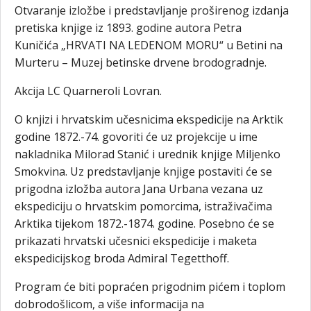
Otvaranje izložbe i predstavljanje proširenog izdanja
pretiska knjige iz 1893. godine autora Petra
Kuničića „HRVATI NA LEDENOM MORU“ u Betini na
Murteru – Muzej betinske drvene brodogradnje.
Akcija LC Quarneroli Lovran.
O knjizi i hrvatskim učesnicima ekspedicije na Arktik
godine 1872.-74. govoriti će uz projekcije u ime
nakladnika Milorad Stanić i urednik knjige Miljenko
Smokvina. Uz predstavljanje knjige postaviti će se
prigodna izložba autora Jana Urbana vezana uz
ekspediciju o hrvatskim pomorcima, istraživačima
Arktika tijekom 1872.-1874. godine. Posebno će se
prikazati hrvatski učesnici ekspedicije i maketa
ekspedicijskog broda Admiral Tegetthoff.
Program će biti popraćen prigodnim pićem i toplom
dobrodošlicom, a više informacija na