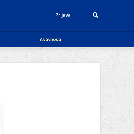
Prijava
Aktivnosti
Događaji
p
Kalendar
Mediji o nama
roge
Lions Magazin