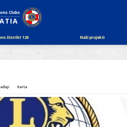
ions Clubs
OATIA
ons Distrikt 126
Naši projekti
vijest Lionsa
LCIF
ons i Leo klubovi
Razmjena mladeži i kam
Karta klubova
Poster mira
Gdje se sastaju
Regata jedrima protiv d
Foto natječaj
tualna Lions godina
Lions QUEST
Aktualno rukovodstvo D-126
ađaji
Karta
Lions vinograd dobrote
Kabinet
Projekti klubova
Ustroj
New Voices
Podaci o D-126 i kontakt
verneri 126