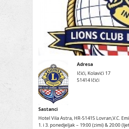
Ru
Lions International
Po
Club finder
Adresa
Ičići, Kolavići 17
51414
Ičići
Sastanci
Hotel Vila Astra, HR-51415 Lovran,V.C. Em
1. i 3. ponedjeljak – 19:00 (zimi) & 20:00 (ljet