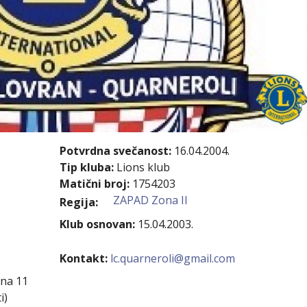
kovodstvo Leo Distrikta
daci o LEO D-126 i kontakt
Potvrdna svečanost:
16.04.2004.
Tip kluba:
Lions klub
Matični broj:
1754203
ZAPAD Zona II
Regija:
Klub osnovan:
15.04.2003.
Kontakt:
lc.quarneroli@gmail.com
ina 11
i)