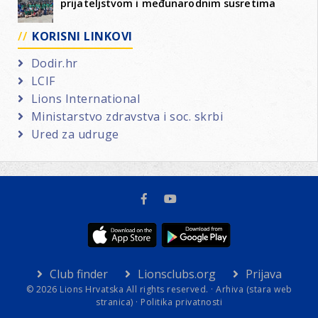
prijateljstvom i međunarodnim susretima
KORISNI LINKOVI
Dodir.hr
LCIF
Lions International
Ministarstvo zdravstva i soc. skrbi
Ured za udruge
Club finder
Lionsclubs.org
Prijava
© 2026 Lions Hrvatska All rights reserved. ·
Arhiva (stara web
stranica)
·
Politika privatnosti