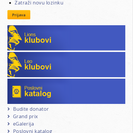
Zatraži novu lozinku
Prijava
Lions klubovi
Leo klubovi
Poslovni katalog
Budite donator
Grand prix
eGalerija
Poslovni katalog