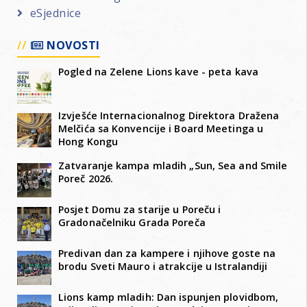
eSjednice
NOVOSTI
Pogled na Zelene Lions kave - peta kava
Izvješće Internacionalnog Direktora Dražena
Melčića sa Konvencije i Board Meetinga u
Hong Kongu
Zatvaranje kampa mladih „Sun, Sea and Smile
Poreč 2026.
Posjet Domu za starije u Poreču i
Gradonačelniku Grada Poreča
Predivan dan za kampere i njihove goste na
brodu Sveti Mauro i atrakcije u Istralandiji
Lions kamp mladih: Dan ispunjen plovidbom,