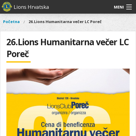
Skoči
Lions Hrvatska
MENI
na
glavni
O
O nama
Glavni
Početna
26.Lions Humanitarna večer LC Poreč
Vi
sadržaj
izbornik
nama
ste
Lions Distrikt 126
Lions
ovdje
26.Lions Humanitarna večer LC
Distrikt
Naši projekti
126
Poreč
Naši
Aktivnosti
projekti
Aktivnosti