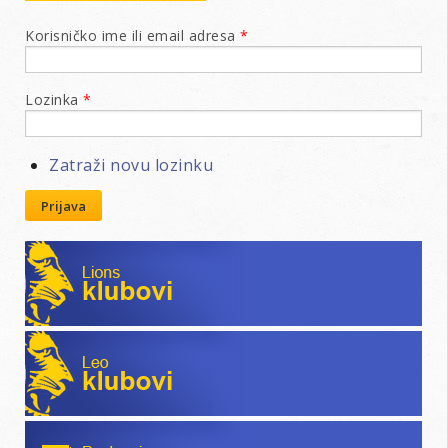
Korisničko ime ili email adresa
*
Lozinka
*
Zatraži novu lozinku
Prijava
Lions klubovi
Leo klubovi
Poslovni katalog