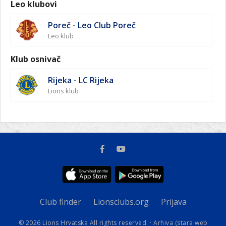
Leo klubovi
Poreč - Leo Club Poreč
Leo klub
Klub osnivač
Rijeka - LC Rijeka
Lions klub
Club finder
Lionsclubs.org
Prijava
© 2026 Lions Hrvatska All rights reserved. ·
Arhiva (stara web