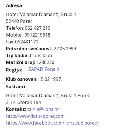
Adresa
Hotel 'Valamar Diamant', Brulo 1
52440
Poreč
Telefon:
052 427 210
Mobitel:
0912219618
Fax:
052431171
Potvrdna svečanost:
22.05.1999.
Tip kluba:
Lions klub
Matični broj:
1280236
ZAPAD Zona III
Regija:
Klub osnovan:
15.02.1997.
Sastanci
Hotel 'Valamar Diamant', Brulo 1 Poreč
2. i 4. utorak 19h
Kontakt:
tajnik@lions.hr
http://www.lions-porec.com
https://www.facebook.com/lionsclub.porec/