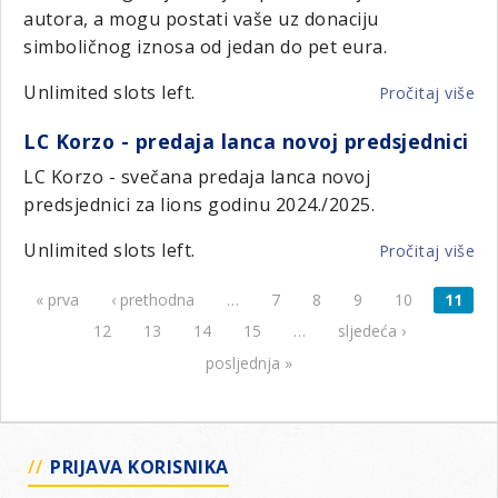
autora, a mogu postati vaše uz donaciju
simboličnog iznosa od jedan do pet eura.
Unlimited slots left.
Pročitaj više
o
Do
LC Korzo - predaja lanca novoj predsjednici
akc
LC
LC Korzo - svečana predaja lanca novoj
Ko
predsjednici za lions godinu 2024./2025.
Unlimited slots left.
Pročitaj više
o
LC
« prva
‹ prethodna
…
7
8
9
10
11
Stranice
Ko
-
12
13
14
15
…
sljedeća ›
pr
posljednja »
la
no
pr
PRIJAVA KORISNIKA