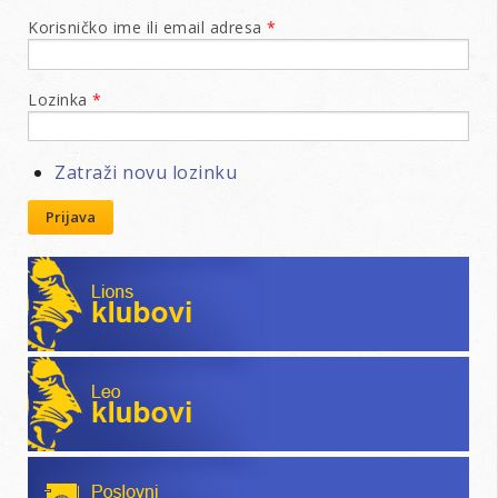
Korisničko ime ili email adresa
*
Lozinka
*
Zatraži novu lozinku
Prijava
Lions klubovi
Leo klubovi
Poslovni katalog