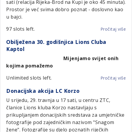
sati (relacija Rijeka-Brod na Kupi je oko 45 minuta).
ni
Prostor je već svima dobro poznat - doslovno kao
u bajci.
97 slots left.
Pročitaj više
o
LC
Obilježena 30. godišnjica Lions Cluba
De
Kaptol
po
u
Mijenjamo svijet onih
Vil
kojima pomažemo
ga
Unlimited slots left.
Pročitaj više
o
Ob
Donacijska akcija LC Korzo
30.
go
U srijedu, 29. travnja u 17 sati, u centru ZTC,
Li
članice Lions kluba Korzo nastavljaju s
Cl
prikupljanjem donacijskih sredstava za umjetničke
Ka
fotografije pod zajedničkim nazivom "Snagom
žene". Fotografije su djelo poznatih riječkih