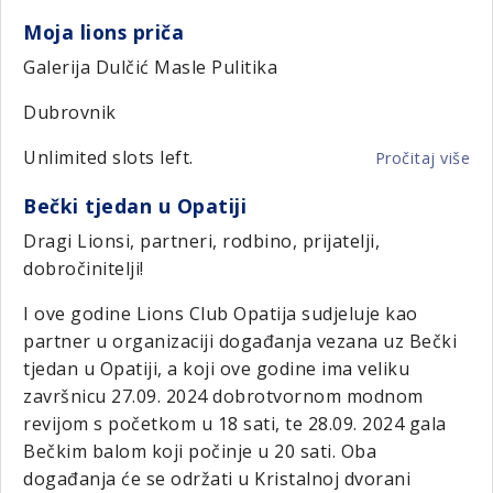
Čl
Moja lions priča
LC
Ge
Galerija Dulčić Masle Pulitika
do
Dubrovnik
ko
su
Unlimited slots left.
Pročitaj više
o
s
Mo
Ud
Bečki tjedan u Opatiji
lio
sli
pri
OB
Dragi Lionsi, partneri, rodbino, prijatelji,
dobročinitelji!
I ove godine Lions Club Opatija sudjeluje kao
partner u organizaciji događanja vezana uz Bečki
tjedan u Opatiji, a koji ove godine ima veliku
završnicu 27.09. 2024 dobrotvornom modnom
revijom s početkom u 18 sati, te 28.09. 2024 gala
Bečkim balom koji počinje u 20 sati. Oba
događanja će se održati u Kristalnoj dvorani