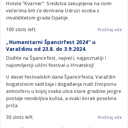
Hotela "Kvarner". Sredstva sakupljena na ovim
večerima biti će donirana Udruzi osoba s
invaliditetom grada Opatije.
100 slots left.
Pročitaj više
o
Be
„Humanitarni Špancirfest 2024“ u
tj
Varaždinu od 23.8. do 3.9.2024.
u
Opa
Dođite na Špancirfest, najveći, najpoznatiji i
najomiljeniji ulični festival u Hrvatskoj!
U deset festivalskih dana Špancirfesta, Varaždin
bogatstvom sadržaja i događanja nudi živopisnu
atmosferu u kojoj svaka ulica stare gradske jezgre
postaje neodoljiva kulisa, a svaki korak posebna
priča.
30 slots left.
Pročitaj više
o
„H