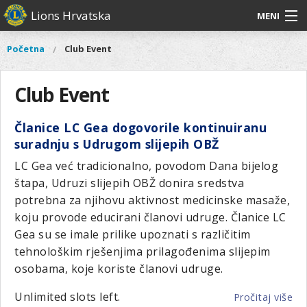
Skoči
Lions Hrvatska
MENI
na
glavni
O
O nama
Glavni
Početna
Club Event
Vi
sadržaj
izbornik
nama
ste
Lions Distrikt 126
Lions
ovdje
Club Event
Distrikt
Naši projekti
126
Članice LC Gea dogovorile kontinuiranu
Naši
Aktivnosti
suradnju s Udrugom slijepih OBŽ
projekti
Aktivnosti
LC Gea već tradicionalno, povodom Dana bijelog
štapa, Udruzi slijepih OBŽ donira sredstva
potrebna za njihovu aktivnost medicinske masaže,
koju provode educirani članovi udruge. Članice LC
Gea su se imale prilike upoznati s različitim
tehnološkim rješenjima prilagođenima slijepim
osobama, koje koriste članovi udruge.
Unlimited slots left.
Pročitaj više
o