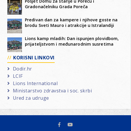
Posjet Domu za starije u Poreču i
Gradonačelniku Grada Poreča
Predivan dan za kampere i njihove goste na
brodu Sveti Mauro i atrakcije u Istralandiji
Lions kamp mladih: Dan ispunjen plovidbom,
prijateljstvom i međunarodnim susretima
KORISNI LINKOVI
Dodir.hr
LCIF
Lions International
Ministarstvo zdravstva i soc. skrbi
Ured za udruge