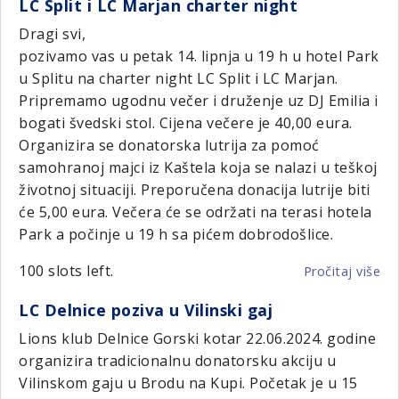
LC Split i LC Marjan charter night
Šp
20
Dragi svi,
u
pozivamo vas u petak 14. lipnja u 19 h u hotel Park
Va
u Splitu na charter night LC Split i LC Marjan.
od
Pripremamo ugodnu večer i druženje uz DJ Emilia i
23.
bogati švedski stol. Cijena večere je 40,00 eura.
do
Organizira se donatorska lutrija za pomoć
3.9
samohranoj majci iz Kaštela koja se nalazi u teškoj
životnoj situaciji. Preporučena donacija lutrije biti
će 5,00 eura. Večera će se održati na terasi hotela
Park a počinje u 19 h sa pićem dobrodošlice.
100 slots left.
Pročitaj više
o
LC
LC Delnice poziva u Vilinski gaj
Spl
i
Lions klub Delnice Gorski kotar 22.06.2024. godine
LC
organizira tradicionalnu donatorsku akciju u
Ma
Vilinskom gaju u Brodu na Kupi. Početak je u 15
ch