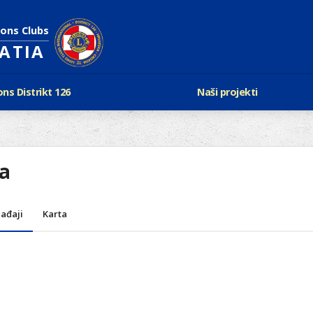
ions Clubs
OATIA
ons Distrikt 126
Naši projekti
vijest Lionsa
LCIF
ons i Leo klubovi
Razmjena mladeži i kam
Karta klubova
Poster mira
ra
Gdje se sastaju
Regata jedrima protiv d
Foto natječaj
tualna Lions godina
Lions QUEST
Aktualno rukovodstvo D-126
ađaji
Karta
Lions vinograd dobrote
Kabinet
Projekti klubova
Ustroj
New Voices
Podaci o D-126 i kontakt
verneri 126