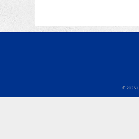
Ru
Lions International
Po
Club finder
© 2026 L