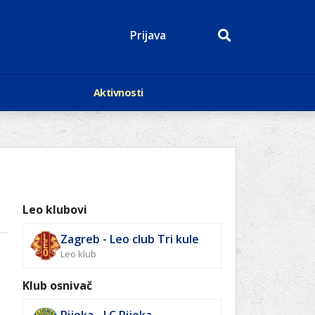
Prijava
Aktivnosti
Događaji
p
Kalendar
Mediji o nama
roge
Lions Magazin
Leo klubovi
Zagreb - Leo club Tri kule
Leo klub
Klub osnivač