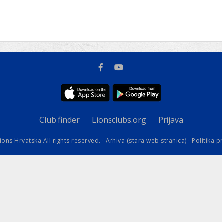
kovodstvo Leo Distrikta
daci o LEO D-126 i kontakt
Club finder
Lionsclubs.org
Prijava
ions Hrvatska All rights reserved. ·
Arhiva (stara web stranica)
·
Politika p