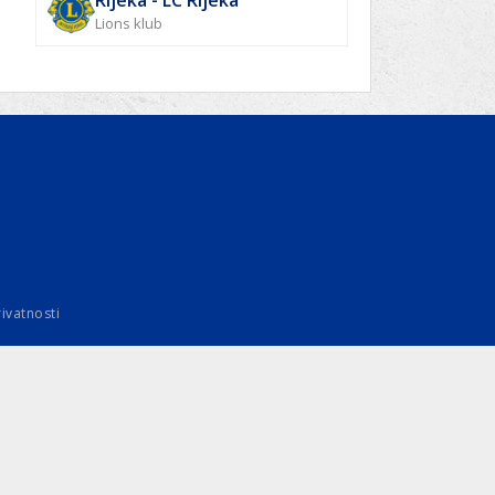
Rijeka - LC Rijeka
Lions klub
rivatnosti