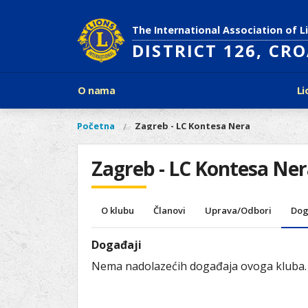
Skoči
na
The International Association of L
glavni
DISTRICT 126, CR
sadržaj
Glavni
O nama
Li
izbornik
Povijest Lions Internationala
Po
O
Glavni
Početna
Zagreb - LC Kontesa Nera
Vi
Ciljevi predsjednika LCI
Li
izbornik
nama
ste
Rječnik lionističkih natpisa
Lions
ovdje
Zagreb - LC Kontesa Ne
Što treba znati o Lionsima?
Distrikt
Područja djelovanja
126
Ak
Dijabetes
Naši
O klubu
Članovi
Uprava/Odbori
Dog
Slijepi i slabovidni
projekti
Glad
Aktivnosti
Događaji
Zaštita okoliša
Nema nadolazećih događaja ovoga kluba.
Rak kod djece
Gu
Linkovi