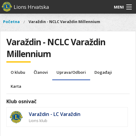
Skoči
Lions Hrvatska
MENI
na
glavni
O
O nama
Glavni
Početna
Varaždin - NCLC Varaždin Millennium
Vi
sadržaj
izbornik
nama
ste
Lions Distrikt 126
Lions
ovdje
Varaždin - NCLC Varaždin
Distrikt
Naši projekti
126
Millennium
Naši
Aktivnosti
projekti
O klubu
Članovi
Uprava/Odbori
Događaji
Aktivnosti
Karta
Klub osnivač
Varaždin - LC Varaždin
Lions klub