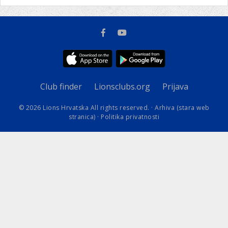
Club finder
Lionsclubs.org
Prijava
© 2026 Lions Hrvatska All rights reserved. ·
Arhiva (stara web
stranica)
·
Politika privatnosti