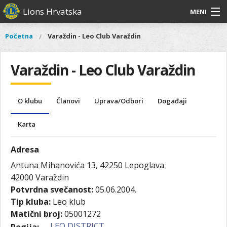
Skoči
Lions Hrvatska
MENI
na
glavni
O
O nama
Glavni
Početna
Varaždin - Leo Club Varaždin
Vi
sadržaj
izbornik
nama
ste
Lions Distrikt 126
Lions
ovdje
Varaždin - Leo Club Varaždin
Distrikt
Naši projekti
126
Naši
Aktivnosti
O klubu
Članovi
Uprava/Odbori
Događaji
projekti
Aktivnosti
Karta
Adresa
Antuna Mihanovića 13, 42250 Lepoglava
42000
Varaždin
Potvrdna svečanost:
05.06.2004.
Tip kluba:
Leo klub
Matični broj:
05001272
LEO DISTRICT