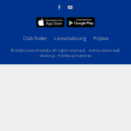
Club finder
Lionsclubs.org
Prijava
© 2026 Lions Hrvatska All rights reserved. ·
Arhiva (stara web
stranica)
·
Politika privatnosti