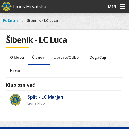
Skoči
Lions Hrvatska
MENI
na
glavni
O
O nama
Glavni
Početna
Šibenik - LC Luca
Vi
sadržaj
izbornik
nama
ste
Lions Distrikt 126
Lions
ovdje
Šibenik - LC Luca
Distrikt
Naši projekti
126
Naši
Aktivnosti
O klubu
Članovi
Uprava/Odbori
Događaji
projekti
Aktivnosti
Karta
Klub osnivač
Split - LC Marjan
Lions klub