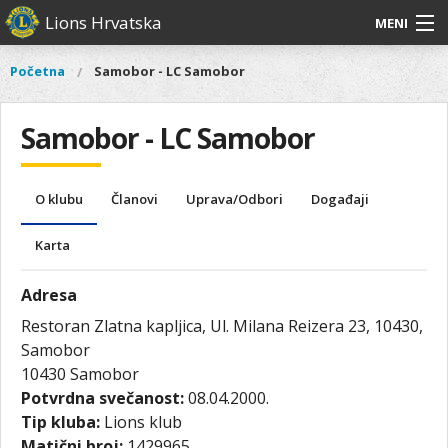
Skoči
Lions Hrvatska
MENI
na
glavni
O
O nama
Glavni
Početna
Samobor - LC Samobor
Vi
sadržaj
izbornik
nama
ste
Lions Distrikt 126
Lions
ovdje
Samobor - LC Samobor
Distrikt
Naši projekti
126
Naši
Aktivnosti
O klubu
Članovi
Uprava/Odbori
Događaji
projekti
Aktivnosti
Karta
Adresa
Restoran Zlatna kapljica, Ul. Milana Reizera 23, 10430,
Samobor
10430
Samobor
Potvrdna svečanost:
08.04.2000.
Tip kluba:
Lions klub
Matični broj:
1429965