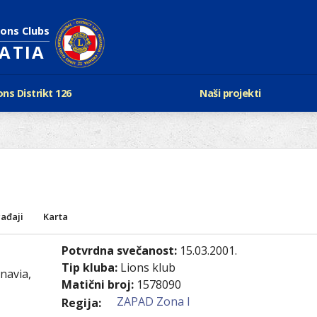
ions Clubs
OATIA
ons Distrikt 126
Naši projekti
vijest Lionsa
LCIF
ons i Leo klubovi
Razmjena mladeži i kam
Karta klubova
Poster mira
Gdje se sastaju
Regata jedrima protiv d
Foto natječaj
tualna Lions godina
Lions QUEST
Aktualno rukovodstvo D-126
ađaji
Karta
Lions vinograd dobrote
Kabinet
Projekti klubova
Potvrdna svečanost:
15.03.2001.
Ustroj
New Voices
Tip kluba:
Lions klub
navia,
Podaci o D-126 i kontakt
Matični broj:
1578090
ZAPAD Zona I
verneri 126
Regija: