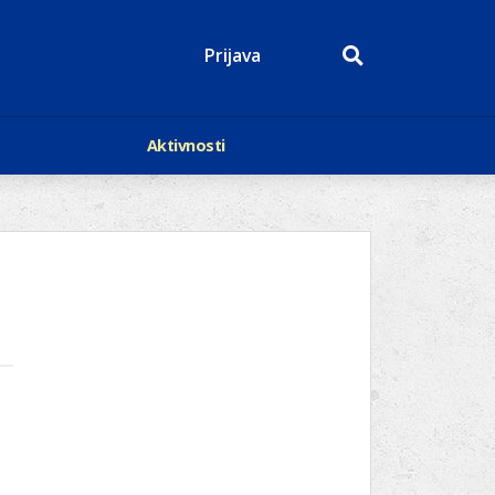
Prijava
Aktivnosti
Događaji
p
Kalendar
Mediji o nama
roge
Lions Magazin