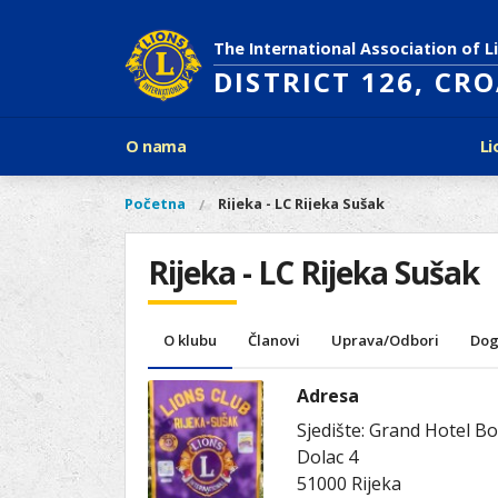
Skoči
na
The International Association of L
glavni
DISTRICT 126, CR
sadržaj
Glavni
O nama
Li
izbornik
Povijest Lions Internationala
Po
O
Glavni
Početna
Rijeka - LC Rijeka Sušak
Vi
Ciljevi predsjednika LCI
Li
izbornik
nama
ste
Rječnik lionističkih natpisa
Lions
ovdje
Rijeka - LC Rijeka Sušak
Što treba znati o Lionsima?
Distrikt
Područja djelovanja
126
Ak
Dijabetes
Naši
O klubu
Članovi
Uprava/Odbori
Dog
Slijepi i slabovidni
projekti
Glad
Aktivnosti
Adresa
Zaštita okoliša
Sjedište: Grand Hotel Bo
Rak kod djece
Dolac 4
Gu
Linkovi
51000
Rijeka