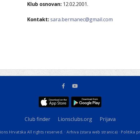
kovodstvo Leo Distrikta
Klub osnovan:
12.02.2001.
daci o LEO D-126 i kontakt
Kontakt:
sara.bermanec@gmail.com
Club finder
Lionsclubs.org
Prijava
ions Hrvatska All rights reserved. ·
Arhiva (stara web stranica)
·
Politika p