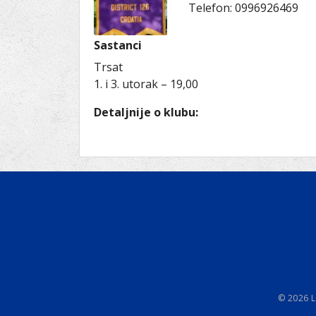
Ru
Lions International
Telefon:
0996926469
Po
Club finder
Sastanci
Trsat
1. i 3. utorak – 19,00
Detaljnije o klubu:
© 2026 L