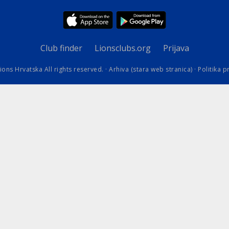
kovodstvo Leo Distrikta
daci o LEO D-126 i kontakt
Club finder
Lionsclubs.org
Prijava
ions Hrvatska All rights reserved. ·
Arhiva (stara web stranica)
·
Politika p