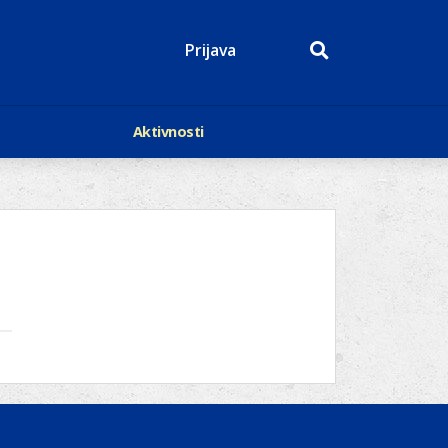
Prijava
Aktivnosti
Događaji
p
Kalendar
Mediji o nama
roge
Lions Magazin