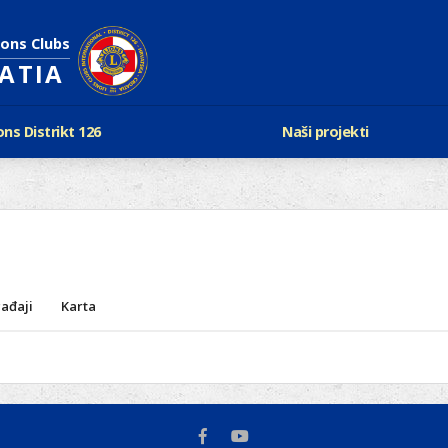
ions Clubs
OATIA
ons Distrikt 126
Naši projekti
vijest Lionsa
LCIF
ons i Leo klubovi
Razmjena mladeži i kam
Karta klubova
Poster mira
Gdje se sastaju
Regata jedrima protiv d
Foto natječaj
tualna Lions godina
Lions QUEST
Aktualno rukovodstvo D-126
ađaji
Karta
Lions vinograd dobrote
Kabinet
Projekti klubova
Ustroj
New Voices
Podaci o D-126 i kontakt
verneri 126