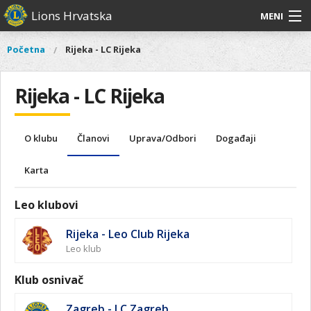
Skoči
Lions Hrvatska
MENI
na
glavni
O
O nama
Glavni
Početna
Rijeka - LC Rijeka
Vi
sadržaj
izbornik
nama
ste
Lions Distrikt 126
Lions
ovdje
Rijeka - LC Rijeka
Distrikt
Naši projekti
126
Naši
Aktivnosti
O klubu
Članovi
Uprava/Odbori
Događaji
projekti
Aktivnosti
Karta
Leo klubovi
Rijeka - Leo Club Rijeka
Leo klub
Klub osnivač
Zagreb - LC Zagreb