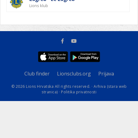
Lions klub
Club finder
Lionsclubs.org
Prijava
© 2026 Lions Hrvatska All rights reserved. ·
Arhiva (stara web
stranica)
·
Politika privatnosti