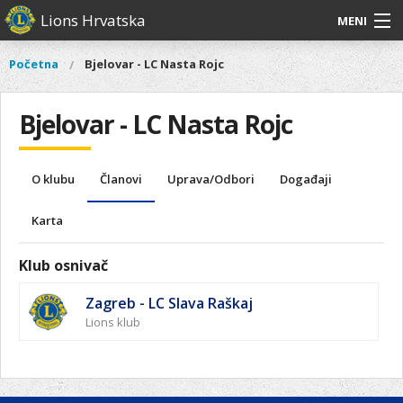
Skoči
Lions Hrvatska
MENI
na
glavni
O
O nama
Glavni
Početna
Bjelovar - LC Nasta Rojc
Vi
sadržaj
izbornik
nama
ste
Lions Distrikt 126
Lions
ovdje
Bjelovar - LC Nasta Rojc
Distrikt
Naši projekti
126
Naši
Aktivnosti
O klubu
Članovi
Uprava/Odbori
Događaji
projekti
Aktivnosti
Karta
Klub osnivač
Zagreb - LC Slava Raškaj
Lions klub