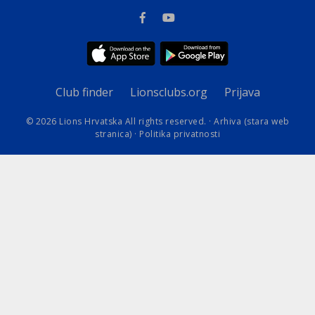
Club finder
Lionsclubs.org
Prijava
© 2026 Lions Hrvatska All rights reserved. ·
Arhiva (stara web
stranica)
·
Politika privatnosti