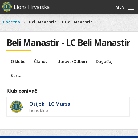
Skoči
Lions Hrvatska
MENI
na
glavni
O
O nama
Glavni
Početna
Beli Manastir - LC Beli Manastir
Vi
sadržaj
izbornik
nama
ste
Lions Distrikt 126
Lions
ovdje
Beli Manastir - LC Beli Manastir
Distrikt
Naši projekti
126
Naši
Aktivnosti
O klubu
Članovi
Uprava/Odbori
Događaji
projekti
Aktivnosti
Karta
Klub osnivač
Osijek - LC Mursa
Lions klub