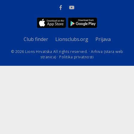
Club finder
Lionsclubs.org
Prijava
© 2026 Lions Hrvatska All rights reserved. ·
Arhiva (stara web
stranica)
·
Politika privatnosti