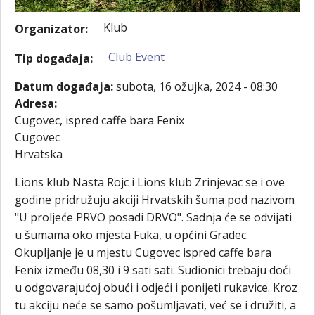
Klub
Organizator:
Club Event
Tip događaja:
Datum događaja:
subota, 16 ožujka, 2024 - 08:30
Adresa:
Cugovec, ispred caffe bara Fenix
Cugovec
Hrvatska
Lions klub Nasta Rojc i Lions klub Zrinjevac se i ove
godine pridružuju akciji Hrvatskih šuma pod nazivom
"U proljeće PRVO posadi DRVO". Sadnja će se odvijati
u šumama oko mjesta Fuka, u općini Gradec.
Okupljanje je u mjestu Cugovec ispred caffe bara
Fenix između 08,30 i 9 sati sati. Sudionici trebaju doći
u odgovarajućoj obući i odjeći i ponijeti rukavice. Kroz
tu akciju neće se samo pošumljavati, već se i družiti, a