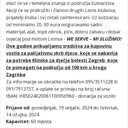
steći će se i temeljna znanja iz područja šumarstva.
Akciji će se pridružiti i članovi drugih Lions klubova,
prijatelji kluba i svi ostali zainteresirani. Uz kotizaciju
od minimalno 20, 00 eura osiguravamo sadni
materijal, alat, topli obrok, piće, dobru zabavu i dobar
osjećaj pod motom Lionsa -
WE SERVE – MI SLUŽIMO!
Ove godine prikupljamo sredstva za kupovinu
vozila za palijativnu skrb djece, koje se nabavlja
za potrebe Klinike za dječje bolesti Zagreb, koje
će pomagati na području od 100 km u krugu
Zagreba
Za informacije se obratite na telefon 095/3511228 ili
091/7913737, a uplate se primaju na broj računa
IBAN: HR5624020061100950960 - donacija za vozilo
Prijave od:
ponedjeljak, 19 veljače, 2024
do
četvrtak,
14 ožujka, 2024
Kapacitet:
60 mjesta