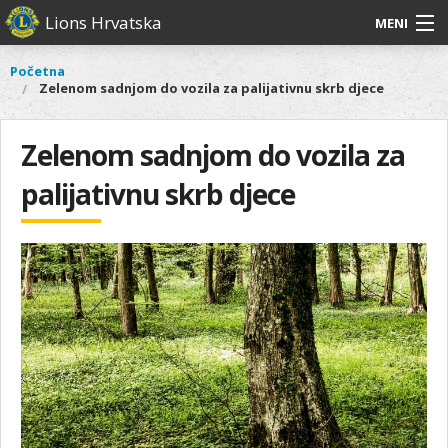
Skoči
Lions Hrvatska
MENI
na
glavni
O
O nama
Glavni
Početna
Vi
sadržaj
Zelenom sadnjom do vozila za palijativnu skrb djece
izbornik
nama
ste
Lions Distrikt 126
Lions
ovdje
Distrikt
Zelenom sadnjom do vozila za
Naši projekti
126
palijativnu skrb djece
Naši
Aktivnosti
projekti
Aktivnosti