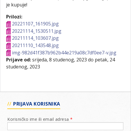
je kupuje!
Prilozi:
20221107_161905.jpg
20221114_1530511.jpg
20211114_103607.jpg
20211110_143548.jpg
img-982d41f387b962b44e219a08c7df0ee7-v.jpg
Prijave od:
srijeda, 8 studenog, 2023
do
petak, 24
studenog, 2023
PRIJAVA KORISNIKA
Korisničko ime ili email adresa
*