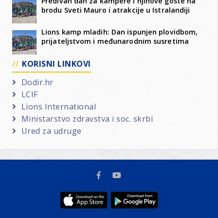
Predivan dan za kampere i njihove goste na
brodu Sveti Mauro i atrakcije u Istralandiji
Lions kamp mladih: Dan ispunjen plovidbom,
prijateljstvom i međunarodnim susretima
KORISNI LINKOVI
Dodir.hr
LCIF
Lions International
Ministarstvo zdravstva i soc. skrbi
Ured za udruge