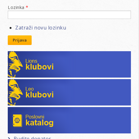
Lozinka
*
Zatraži novu lozinku
Prijava
Lions klubovi
Leo klubovi
Poslovni katalog
Budite donator