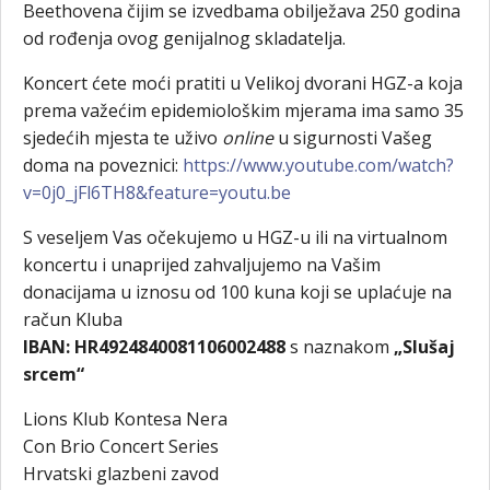
Beethovena čijim se izvedbama obilježava 250 godina
od rođenja ovog genijalnog skladatelja.
Koncert ćete moći pratiti u Velikoj dvorani HGZ-a koja
prema važećim epidemiološkim mjerama ima samo 35
sjedećih mjesta te uživo
online
u sigurnosti Vašeg
doma na poveznici:
https://www.youtube.com/watch?
v=0j0_jFl6TH8&feature=youtu.be
S veseljem Vas očekujemo u HGZ-u ili na virtualnom
koncertu i unaprijed zahvaljujemo na Vašim
donacijama u iznosu od 100 kuna koji se uplaćuje na
račun Kluba
IBAN: HR4924840081106002488
s naznakom
„Slušaj
srcem“
Lions Klub Kontesa Nera
Con Brio Concert Series
Hrvatski glazbeni zavod