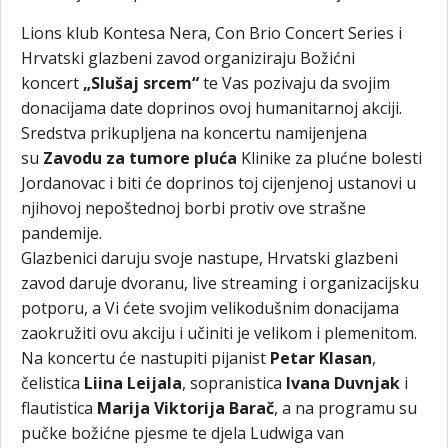
Lions klub Kontesa Nera, Con Brio Concert Series i
Hrvatski glazbeni zavod organiziraju Božićni
koncert
„Slušaj srcem“
te Vas pozivaju da svojim
donacijama date doprinos ovoj humanitarnoj akciji.
Sredstva prikupljena na koncertu namijenjena
su
Zavodu za tumore pluća
Klinike za plućne bolesti
Jordanovac i biti će doprinos toj cijenjenoj ustanovi u
njihovoj nepoštednoj borbi protiv ove strašne
pandemije.
Glazbenici daruju svoje nastupe, Hrvatski glazbeni
zavod daruje dvoranu, live streaming i organizacijsku
potporu, a Vi ćete svojim velikodušnim donacijama
zaokružiti ovu akciju i učiniti je velikom i plemenitom.
Na koncertu će nastupiti pijanist
Petar Klasan
,
čelistica
Liina Leijala
, sopranistica
Ivana Duvnjak
i
flautistica
Marija Viktorija Barač
, a na programu su
pučke božićne pjesme te djela Ludwiga van