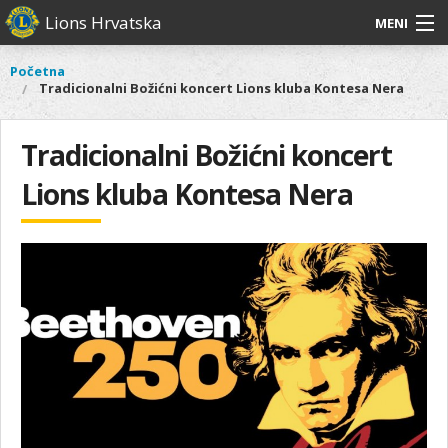
Skoči
Lions Hrvatska
MENI
na
glavni
O
O nama
Glavni
Početna
Vi
sadržaj
Tradicionalni Božićni koncert Lions kluba Kontesa Nera
izbornik
nama
ste
Lions Distrikt 126
Lions
ovdje
Distrikt
Tradicionalni Božićni koncert
Naši projekti
126
Lions kluba Kontesa Nera
Naši
Aktivnosti
projekti
Aktivnosti