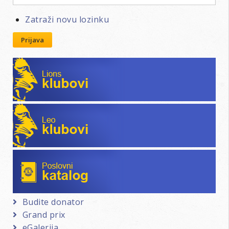
Zatraži novu lozinku
Prijava
Lions klubovi
Leo klubovi
Poslovni katalog
Budite donator
Grand prix
eGalerija