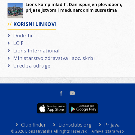
Lions kamp mladih: Dan ispunjen plovidbom,
prijateljstvom i međunarodnim susretima
KORISNI LINKOVI
Dodir.hr
LCIF
Lions International
Ministarstvo zdravstva i soc. skrbi
Ured za udruge
Club finder
Lionsclubs.org
Prijava
© 2026 Lions Hrvatska All rights reserved. ·
Arhiva (stara web