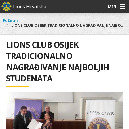
Skoči
Lions Hrvatska
MENI
na
glavni
O
O nama
Glavni
Početna
Vi
sadržaj
LIONS CLUB OSIJEK TRADICIONALNO NAGRAĐIVANJE NAJBOLJIH STUDENATA
izbornik
nama
ste
Lions Distrikt 126
Lions
ovdje
Distrikt
LIONS CLUB OSIJEK
Naši projekti
126
TRADICIONALNO
Naši
Aktivnosti
projekti
NAGRAĐIVANJE NAJBOLJIH
Aktivnosti
STUDENATA