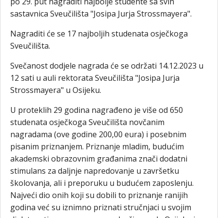
po 29. put nagraditi najbolje studente sa svih
sastavnica Sveučilišta "Josipa Jurja Strossmayera".
Nagraditi će se 17 najboljih studenata osječkoga
Sveučilišta.
Svečanost dodjele nagrada će se održati 14.12.2023 u
12 sati u auli rektorata Sveučilišta "Josipa Jurja
Strossmayera" u Osijeku.
U proteklih 29 godina nagrađeno je više od 650
studenata osječkoga Sveučilišta novčanim
nagradama (ove godine 200,00 eura) i posebnim
pisanim priznanjem. Priznanje mladim, budućim
akademski obrazovnim građanima znači dodatni
stimulans za daljnje napredovanje u završetku
školovanja, ali i preporuku u budućem zaposlenju.
Najveći dio onih koji su dobili to priznanje ranijih
godina već su iznimno priznati stručnjaci u svojim