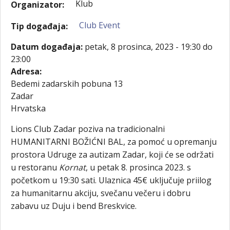
Klub
Organizator:
Club Event
Tip događaja:
Datum događaja:
petak, 8 prosinca, 2023 -
19:30
do
23:00
Adresa:
Bedemi zadarskih pobuna 13
Zadar
Hrvatska
Lions Club Zadar poziva na tradicionalni
HUMANITARNI BOŽIĆNI BAL, za pomoć u opremanju
prostora Udruge za autizam Zadar, koji će se održati
u restoranu
Kornat
, u petak 8. prosinca 2023. s
početkom u 19:30 sati. Ulaznica 45€ uključuje priilog
za humanitarnu akciju, svečanu večeru i dobru
zabavu uz Duju i bend Breskvice.