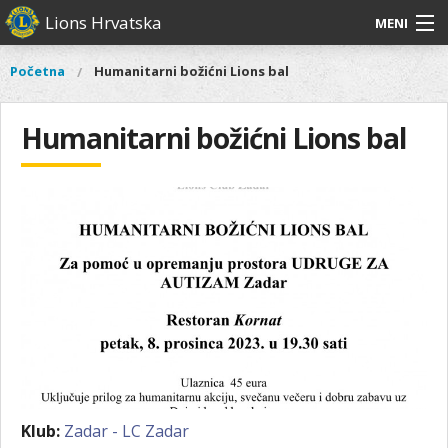
Skoči
Lions Hrvatska
MENI
na
glavni
O
O nama
Glavni
Početna
Humanitarni božićni Lions bal
Vi
sadržaj
izbornik
nama
ste
Lions Distrikt 126
Lions
ovdje
Humanitarni božićni Lions bal
Distrikt
Naši projekti
126
Naši
Aktivnosti
projekti
Aktivnosti
Klub:
Zadar - LC Zadar