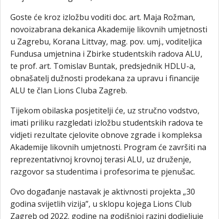
Goste će kroz izložbu voditi doc. art. Maja Rožman,
novoizabrana dekanica Akademije likovnih umjetnosti
u Zagrebu, Korana Littvay, mag. pov. umj., voditeljica
Fundusa umjetnina i Zbirke studentskih radova ALU,
te prof. art. Tomislav Buntak, predsjednik HDLU-a,
obnašatelj dužnosti prodekana za upravu i financije
ALU te član Lions Cluba Zagreb.
Tijekom obilaska posjetitelji će, uz stručno vodstvo,
imati priliku razgledati izložbu studentskih radova te
vidjeti rezultate cjelovite obnove zgrade i kompleksa
Akademije likovnih umjetnosti. Program će završiti na
reprezentativnoj krovnoj terasi ALU, uz druženje,
razgovor sa studentima i profesorima te pjenušac.
Ovo događanje nastavak je aktivnosti projekta „30
godina svijetlih vizija”, u sklopu kojega Lions Club
Zagreb od 2022. godine na godišnjoj razini dodjeljuje