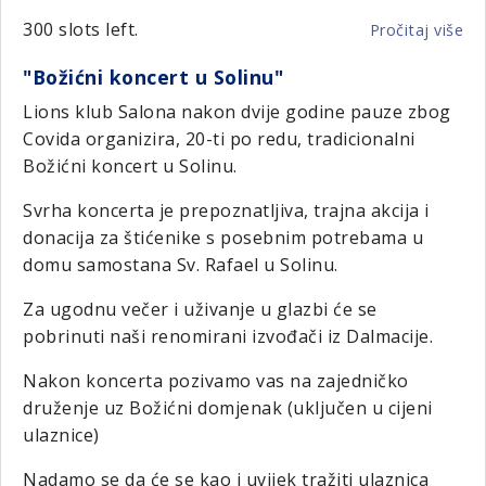
300 slots left.
Pročitaj više
o
Ga
"Božićni koncert u Solinu"
bo
hu
Lions klub Salona nakon dvije godine pauze zbog
ko
Covida organizira, 20-ti po redu, tradicionalni
Li
Božićni koncert u Solinu.
kl
Gri
Svrha koncerta je prepoznatljiva, trajna akcija i
donacija za štićenike s posebnim potrebama u
domu samostana Sv. Rafael u Solinu.
Za ugodnu večer i uživanje u glazbi će se
pobrinuti naši renomirani izvođači iz Dalmacije.
Nakon koncerta pozivamo vas na zajedničko
druženje uz Božićni domjenak (uključen u cijeni
ulaznice)
Nadamo se da će se kao i uvijek tražiti ulaznica