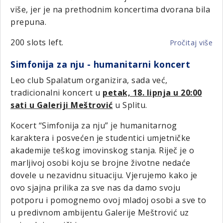
više, jer je na prethodnim koncertima dvorana bila
prepuna.
200 slots left.
Pročitaj više
o
"B
Simfonija za nju - humanitarni koncert
ko
u
Leo club Spalatum organizira, sada već,
Sol
tradicionalni koncert u
petak, 18. lipnja u 20:00
sati u Galeriji Meštrović
u Splitu.
Kocert “Simfonija za nju” je humanitarnog
karaktera i posvećen je studentici umjetničke
akademije teškog imovinskog stanja. Riječ je o
marljivoj osobi koju se brojne životne nedaće
dovele u nezavidnu situaciju. Vjerujemo kako je
ovo sjajna prilika za sve nas da damo svoju
potporu i pomognemo ovoj mladoj osobi a sve to
u predivnom ambijentu Galerije Meštrović uz