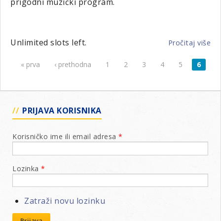
prigodni muzički program.
Unlimited slots left.
Pročitaj više
o
Si
« prva
‹ prethodna
1
2
3
4
5
6
Stranice
za
nj
-
hu
PRIJAVA KORISNIKA
ko
Korisničko ime ili email adresa
*
Lozinka
*
Zatraži novu lozinku
Prijava