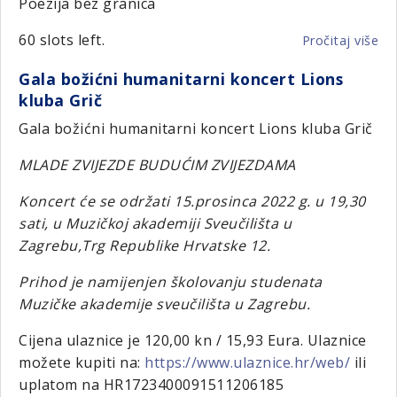
Poezija bez granica
60 slots left.
Pročitaj više
o
Po
Gala božićni humanitarni koncert Lions
be
kluba Grič
gr
Gala božićni humanitarni koncert Lions kluba Grič
MLADE ZVIJEZDE BUDUĆIM ZVIJEZDAMA
Koncert će se održati 15.prosinca 2022 g. u 19,30
sati, u Muzičkoj akademiji Sveučilišta u
Zagrebu,Trg Republike Hrvatske 12.
Prihod je namijenjen školovanju studenata
Muzičke akademije sveučilišta u Zagrebu.
Cijena ulaznice je 120,00 kn / 15,93 Eura. Ulaznice
možete kupiti na:
https://www.ulaznice.hr/web/
ili
uplatom na HR1723400091511206185