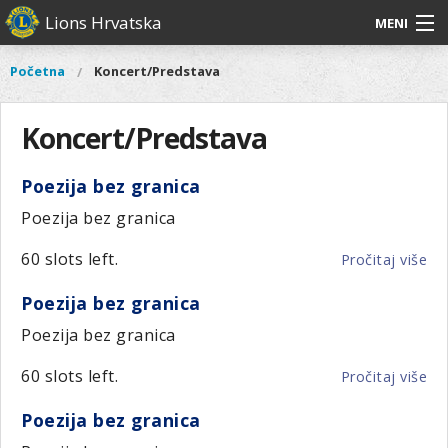
Skoči
Lions Hrvatska
MENI
na
glavni
O
O nama
Glavni
Početna
Koncert/Predstava
Vi
sadržaj
izbornik
nama
ste
Lions Distrikt 126
Lions
ovdje
Koncert/Predstava
Distrikt
Naši projekti
126
Poezija bez granica
Naši
Aktivnosti
projekti
Poezija bez granica
Aktivnosti
60 slots left.
Pročitaj više
o
Po
Poezija bez granica
be
gr
Poezija bez granica
60 slots left.
Pročitaj više
o
Po
Poezija bez granica
be
gr