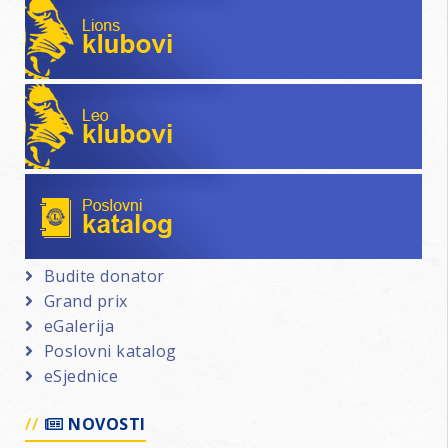
Lions klubovi
Leo klubovi
Poslovni katalog
Budite donator
Grand prix
eGalerija
Poslovni katalog
eSjednice
NOVOSTI