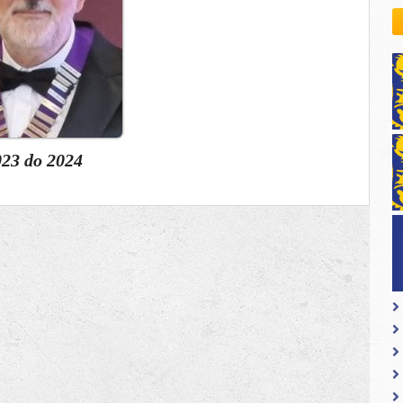
kovodstvo Leo Distrikta
daci o LEO D-126 i kontakt
023
do
2024