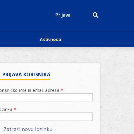
Prijava
Aktivnosti
Događaji
p
Kalendar
Mediji o nama
roge
Lions Magazin
PRIJAVA KORISNIKA
orisničko ime ili email adresa
*
ozinka
*
Zatraži novu lozinku