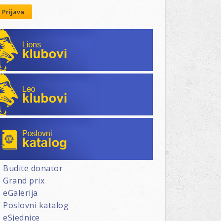
Prijava
Lions klubovi
Leo klubovi
Poslovni katalog
Budite donator
Grand prix
eGalerija
Poslovni katalog
eSjednice