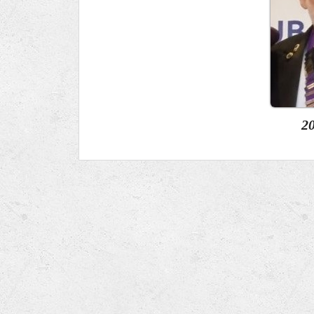
Ru
Lions International
Po
Club finder
2