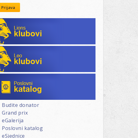
Prijava
Lions klubovi
Leo klubovi
Poslovni katalog
Budite donator
Grand prix
eGalerija
Poslovni katalog
eSjednice