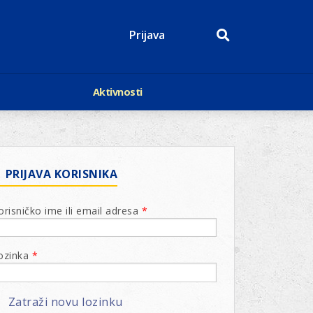
Prijava
Aktivnosti
Događaji
p
Kalendar
Mediji o nama
roge
Lions Magazin
PRIJAVA KORISNIKA
orisničko ime ili email adresa
*
ozinka
*
Zatraži novu lozinku