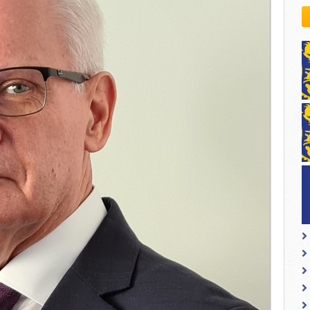
kovodstvo Leo Distrikta
daci o LEO D-126 i kontakt