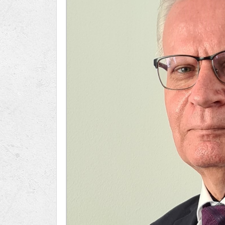
Ru
Lions International
Po
Club finder