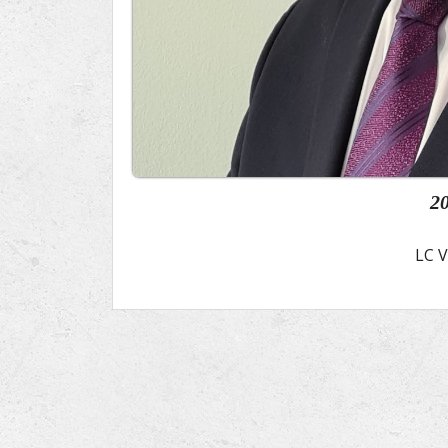
2
LC V