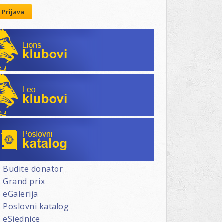
Prijava
Lions klubovi
Leo klubovi
Poslovni katalog
Budite donator
Grand prix
eGalerija
Poslovni katalog
eSjednice