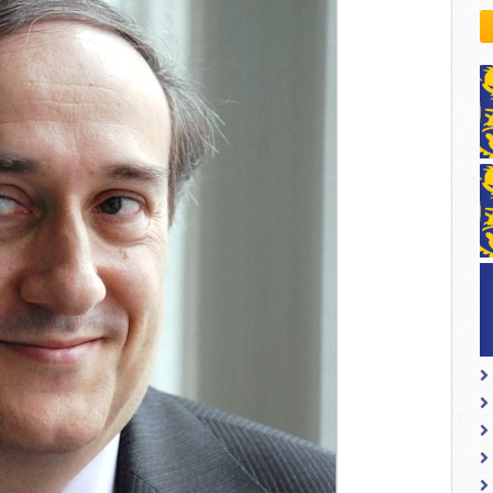
kovodstvo Leo Distrikta
daci o LEO D-126 i kontakt