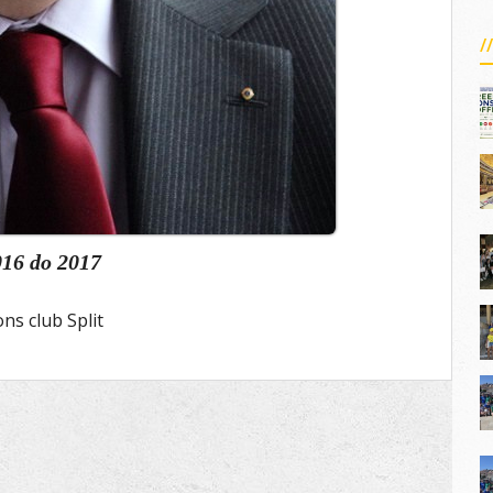
016
do
2017
ons club Split