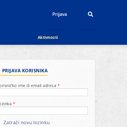
Prijava
Aktivnosti
Događaji
p
Kalendar
Mediji o nama
roge
Lions Magazin
PRIJAVA KORISNIKA
orisničko ime ili email adresa
*
ozinka
*
Zatraži novu lozinku