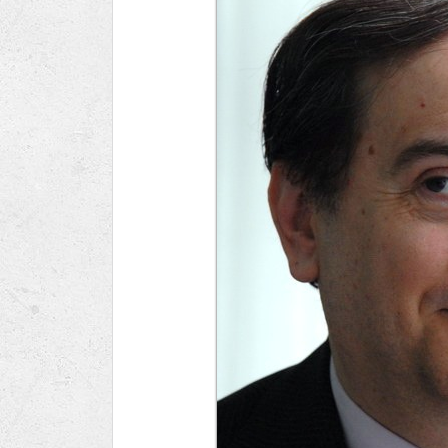
Ru
Lions International
Po
Club finder