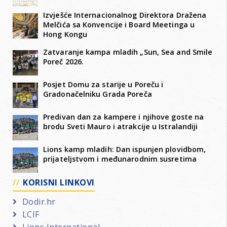
Izvješće Internacionalnog Direktora Dražena
Melčića sa Konvencije i Board Meetinga u
Hong Kongu
Zatvaranje kampa mladih „Sun, Sea and Smile
Poreč 2026.
Posjet Domu za starije u Poreču i
Gradonačelniku Grada Poreča
Predivan dan za kampere i njihove goste na
brodu Sveti Mauro i atrakcije u Istralandiji
Lions kamp mladih: Dan ispunjen plovidbom,
prijateljstvom i međunarodnim susretima
KORISNI LINKOVI
Dodir.hr
LCIF
Lions International