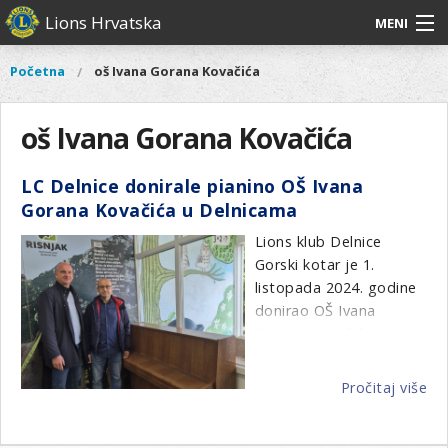
Skoči
Lions Hrvatska
MENI
na
glavni
O
O nama
Glavni
Početna
oš Ivana Gorana Kovačića
Vi
sadržaj
izbornik
nama
ste
Lions Distrikt 126
Lions
ovdje
oš Ivana Gorana Kovačića
Distrikt
Naši projekti
126
LC Delnice donirale pianino OŠ Ivana
Naši
Aktivnosti
Gorana Kovačića u Delnicama
projekti
Aktivnosti
Lions klub Delnice
Gorski kotar je 1.
listopada 2024. godine
donirao OŠ Ivana
Gorana Kovačića
pianino, čime je pružio
značajnu podršku
Pročitaj više
o
obrazovanju i
LC
umjetničkom razvoju
De