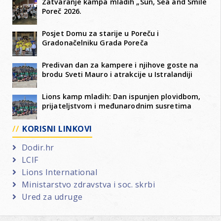
Zatvaranje kampa mladih „Sun, Sea and Smile
Poreč 2026.
Posjet Domu za starije u Poreču i
Gradonačelniku Grada Poreča
Predivan dan za kampere i njihove goste na
brodu Sveti Mauro i atrakcije u Istralandiji
Lions kamp mladih: Dan ispunjen plovidbom,
prijateljstvom i međunarodnim susretima
KORISNI LINKOVI
Dodir.hr
LCIF
Lions International
Ministarstvo zdravstva i soc. skrbi
Ured za udruge