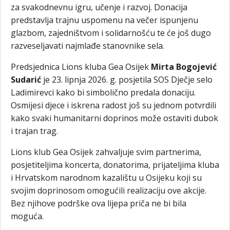
za svakodnevnu igru, učenje i razvoj. Donacija
predstavlja trajnu uspomenu na večer ispunjenu
glazbom, zajedništvom i solidarnošću te će još dugo
razveseljavati najmlađe stanovnike sela.
Predsjednica Lions kluba Gea Osijek
Mirta Bogojević
Sudarić
je 23. lipnja 2026. g. posjetila SOS Dječje selo
Ladimirevci kako bi simbolično predala donaciju.
Osmijesi djece i iskrena radost još su jednom potvrdili
kako svaki humanitarni doprinos može ostaviti dubok
i trajan trag.
Lions klub Gea Osijek zahvaljuje svim partnerima,
posjetiteljima koncerta, donatorima, prijateljima kluba
i Hrvatskom narodnom kazalištu u Osijeku koji su
svojim doprinosom omogućili realizaciju ove akcije.
Bez njihove podrške ova lijepa priča ne bi bila
moguća.