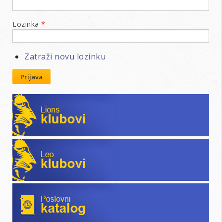
Lozinka
*
Zatraži novu lozinku
Prijava
Lions klubovi
Leo klubovi
Poslovni katalog