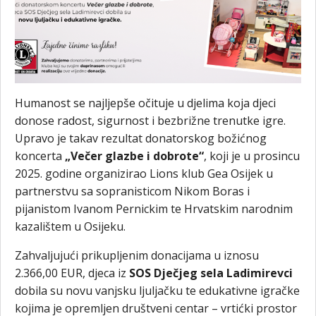
Humanost se najljepše očituje u djelima koja djeci
donose radost, sigurnost i bezbrižne trenutke igre.
Upravo je takav rezultat donatorskog božićnog
koncerta
„Večer glazbe i dobrote“
, koji je u prosincu
2025. godine organizirao Lions klub Gea Osijek u
partnerstvu sa sopranisticom Nikom Boras i
pijanistom Ivanom Pernickim te Hrvatskim narodnim
kazalištem u Osijeku.
Zahvaljujući prikupljenim donacijama u iznosu
2.366,00 EUR, djeca iz
SOS Dječjeg sela Ladimirevci
dobila su novu vanjsku ljuljačku te edukativne igračke
kojima je opremljen društveni centar – vrtićki prostor