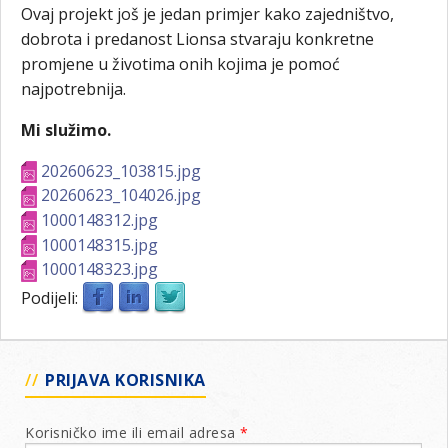
Ovaj projekt još je jedan primjer kako zajedništvo,
dobrota i predanost Lionsa stvaraju konkretne
promjene u životima onih kojima je pomoć
najpotrebnija.
Mi služimo.
20260623_103815.jpg
20260623_104026.jpg
1000148312.jpg
1000148315.jpg
1000148323.jpg
Podijeli:
PRIJAVA KORISNIKA
Korisničko ime ili email adresa
*