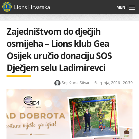
Skoči
Lions Hrvatska
MENI
na
glavni
O
O nama
Glavni
sadržaj
izbornik
nama
Zajedništvom do dječjih
Lions Distrikt 126
Lions
osmijeha – Lions klub Gea
Distrikt
Naši projekti
126
Osijek uručio donaciju SOS
Naši
Aktivnosti
Dječjem selu Ladimirevci
projekti
Aktivnosti
Snježana Stivan...
6 srpnja, 2026 - 20:39