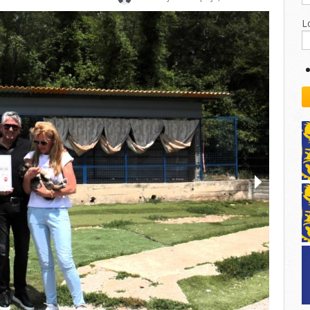
kovodstvo Leo Distrikta
daci o LEO D-126 i kontakt
L