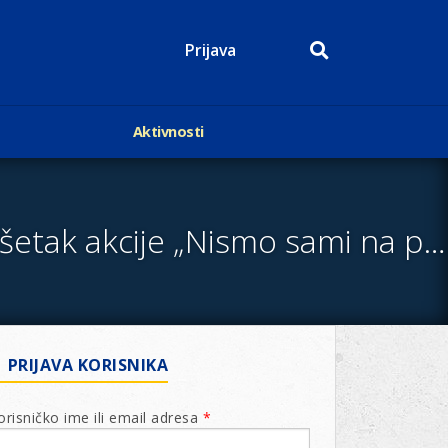
Prijava
Aktivnosti
Događaji
p
Kalendar
Mediji o nama
Uručen ček od 2.000 eura za pomoć Azilu za pse u Rijeci – završetak akcije „Nismo sami na planetu”
roge
Lions Magazin
PRIJAVA KORISNIKA
orisničko ime ili email adresa
*