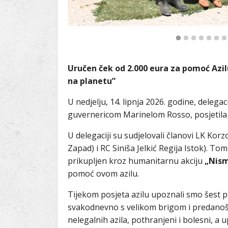
Uručen ček od 2.000 eura za pomoć Azil
na planetu”
U nedjelju, 14. lipnja 2026. godine, delega
guvernericom Marinelom Rosso, posjetila je
U delegaciji su sudjelovali članovi LK Korz
Zapad) i RC Siniša Jelkić Regija Istok). To
prikupljen kroz humanitarnu akciju
„Nism
pomoć ovom azilu.
Tijekom posjeta azilu upoznali smo šest pre
svakodnevno s velikom brigom i predanošć
nelegalnih azila, pothranjeni i bolesni, a u