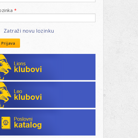
ozinka
*
Zatraži novu lozinku
Prijava
Lions klubovi
Leo klubovi
Poslovni katalog