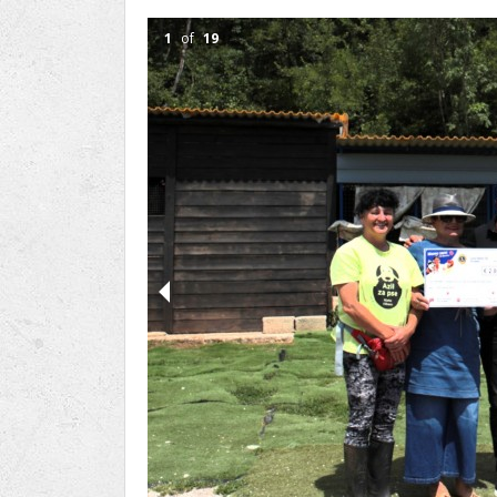
Ru
Lions International
Po
Club finder
1
of
19