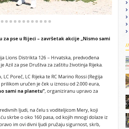
u za pse u Rijeci – završetak akcije „Nismo sami
cija Lions Distrikta 126 – Hrvatska, predvođena
 Azil za pse Društva za zaštitu životinja Rijeka.
o, LC Poreč, LC Rijeka te RC Marino Rossi (Regija
m prilikom uručen je ček u iznosu od 2.000 eura,
o sami na planetu”
, organiziranu upravo za
divnih ljudi, na čelu s voditeljicom Mery, koji
u skrbe o oko 160 pasa, od kojih mnogi dolaze iz
pravo im ovi divni ljudi pružaju sigurnost, skrb,