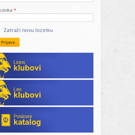
ozinka
*
Zatraži novu lozinku
Prijava
Lions klubovi
Leo klubovi
Poslovni katalog