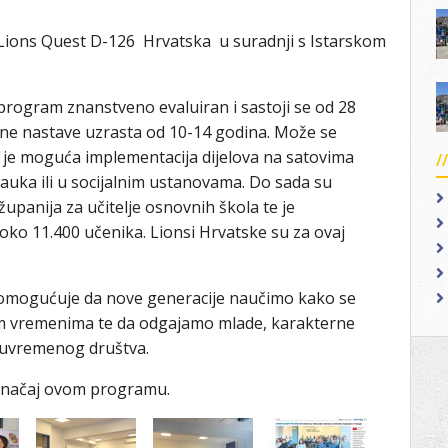
a Lions Quest D-126 Hrvatska u suradnji s Istarskom
 program znanstveno evaluiran i sastoji se od 28
tne nastave uzrasta od 10-14 godina. Može se
e je moguća implementacija dijelova na satovima
nauka ili u socijalnim ustanovama. Do sada su
županija za učitelje osnovnih škola te je
 oko 11.400 učenika. Lionsi Hrvatske su za ovaj
r omogućuje da nove generacije naučimo kako se
im vremenima te da odgajamo mlade, karakterne
suvremenog društva.
i značaj ovom programu.