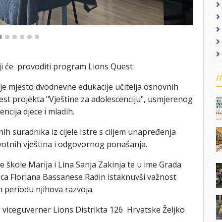
ji će provoditi program Lions Quest
je mjesto dvodnevne edukacije učitelja osnovnih
est projekta "Vještine za adolescenciju", usmjerenog
cija djece i mladih.
ih suradnika iz cijele Istre s ciljem unapređenja
otnih vještina i odgovornog ponašanja.
e škole Marija i Lina Sanja Zakinja te u ime Grada
ca Floriana Bassanese Radin istaknuvši važnost
m periodu njihova razvoja.
. viceguverner Lions Distrikta 126 Hrvatske Željko