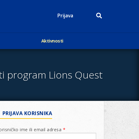
Prijava
Aktivnosti
Događaji
p
Kalendar
Mediji o nama
iti program Lions Quest
roge
Lions Magazin
PRIJAVA KORISNIKA
orisničko ime ili email adresa
*