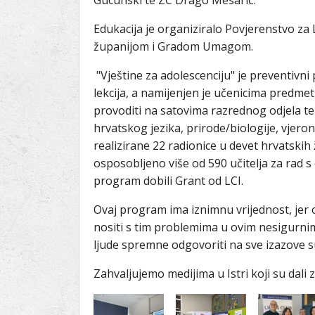
Gucunski te ZC Drago Mesarić.
Edukacija je organiziralo Povjerenstvo z
županijom i Gradom Umagom.
"Vještine za adolescenciju" je preventivni
lekcija, a namijenjen je učenicima predme
provoditi na satovima razrednog odjela t
hrvatskog jezika, prirode/biologije, vjero
realizirane 22 radionice u devet hrvatskih 
osposobljeno više od 590 učitelja za rad s
program dobili Grant od LCI.
Ovaj program ima iznimnu vrijednost, je
nositi s tim problemima u ovim nesigurn
ljude spremne odgovoriti na sve izazove 
Zahvaljujemo medijima u Istri koji su dal