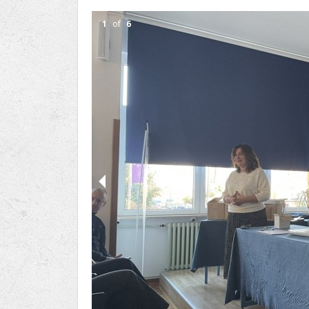
Ru
Lions International
Po
Club finder
1
of
6