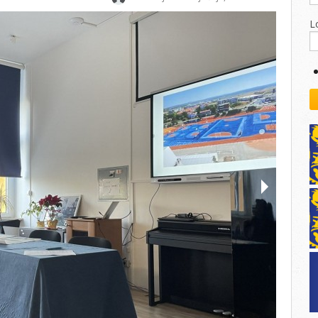
kovodstvo Leo Distrikta
daci o LEO D-126 i kontakt
L