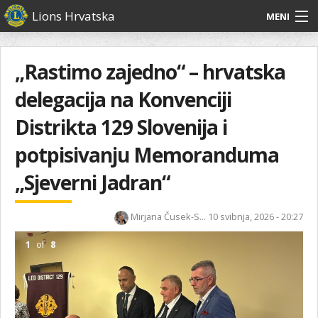
Skoči
Lions Hrvatska
MENI
na
glavni
O
O nama
Glavni
sadržaj
izbornik
nama
„Rastimo zajedno“ – hrvatska
Lions Distrikt 126
Lions
delegacija na Konvenciji
Distrikt
Naši projekti
126
Distrikta 129 Slovenija i
Naši
Aktivnosti
potpisivanju Memoranduma
projekti
Aktivnosti
„Sjeverni Jadran“
Mirjana Čusek-S...
10 svibnja, 2026 - 20:27
1
of
8