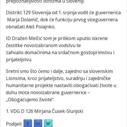
prepoznatljivosti lionizma u Sloveniji.
Distrikt 129 Slovenija od 1. srpnja vodit će guvernerica
Marja Dolamič, dok će funkciju prvog viceguvernera
obnašati Aleš Polajnko.
ID Dražen Melčić tom je prilikom uputio iskrene
čestitke novoizabranom vodstvu te
zahvalio domaćinima na srdačnom gostoprimstvu i
prijateljstvu.
Sretni smo što ćemo i dalje, zajedno sa slovenskim
Lionsima, kroz prijateljstvo, suradnju i zajedničke
humanitarne projekte nastaviti obogaćivati živote u
duhu mota novoizabrane guvernerice –
„Obogaćujemo živote“.
1. VDG D 126 Mirjana Čusek-Slunjski
Podijeli: